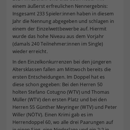
einem äußerst erfreulichen Nennergebnis:
Dieser Wert speichert Ihre Consent-
Einstellungen. Unter anderem eine
Insgesamt 233 Spieler:innen haben in diesem
zufällig generierte ID, für die
Jahr die Nennung abgegeben und schlagen in
Zweck
historische Speicherung Ihrer
einem der Einzelwettbewerbe auf. Hiermit
vorgenommen Einstellungen, falls der
wurde das hohe Niveau aus dem Vorjahr
Webseiten-Betreiber dies eingestellt
(damals 240 Teilnehmer:innen im Single)
hat.
wieder erreicht.
In den Einzelkonkurrenzen bei den jüngeren
Altersklassen fallen am Mittwoch bereits die
ersten Entscheidungen. Im Doppel hat es
diese schon gegeben: Bei den Herren 50
holten Stefano Cotugno (WTV) und Thomas
Müller (WTV) den ersten Platz und bei den
Herren 55 Günther Meyringer (WTV) und Peter
Willer (NÖTV). Einen Krimi gab es im
Herrendoppel 60, wo alle drei Paarungen auf
je einen Sieg, eine Niederlage und ein 2:2 in