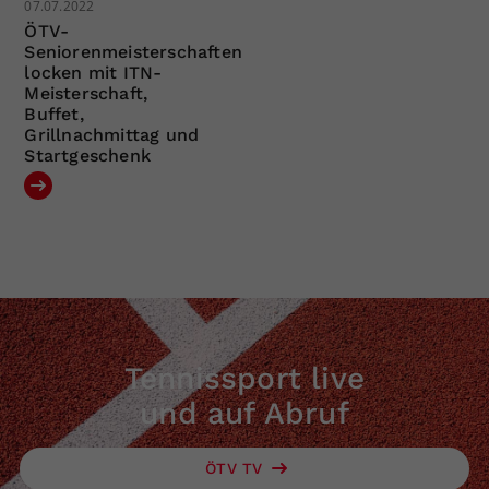
07.07.2022
ÖTV-
Seniorenmeisterschaften
locken mit ITN-
Meisterschaft,
Buffet,
Grillnachmittag und
Startgeschenk
Tennissport live
und auf Abruf
ÖTV TV