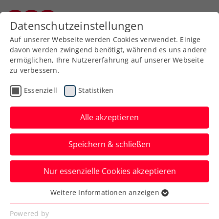
Zurück zur Newsübersicht
Datenschutzeinstellungen
Burgenländischer Tennisverband
Auf unserer Webseite werden Cookies verwendet. Einige
davon werden zwingend benötigt, während es uns andere
ermöglichen, Ihre Nutzererfahrung auf unserer Webseite
zu verbessern.
Turniere
Senioren
Essenziell
Statistiken
Österreichische
Seniorenmeisterschaften:
Alle akzeptieren
Erste Entscheidungen
Speichern & schließen
Das wichtigste nationale Turnier des
Nur essenzielle Cookies akzeptieren
Jahres für alle Senior:innen ist in Wien in
vollem Gang.
Weitere Informationen anzeigen
Essenziell
Verfasst von: Manuel Wachta, 30.07.2024
Essenzielle Cookies werden für grundlegende
Powered by