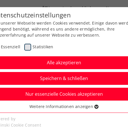
ÖTV
Landesverbände
News
tenschutzeinstellungen
 unserer Webseite werden Cookies verwendet. Einige davon wer
Ausbildung
Services
Über uns
ngend benötigt, während es uns andere ermöglichen, Ihre
zererfahrung auf unserer Webseite zu verbessern.
Essenziell
Statistiken
Alle akzeptieren
Speichern & schließen
Nur essenzielle Cookies akzeptieren
e
Weitere Informationen anzeigen
ssenziell
rschaften: Erste
senzielle Cookies werden für grundlegende Funktionen der
ered by
bseite benötigt. Dadurch ist gewährleistet, dass die Webseite
linski Cookie Consent