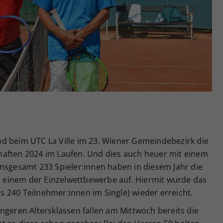
Zweck
generierte ID, für die historische Speicherung
Ihrer vorgenommen Einstellungen, falls der
Webseiten-Betreiber dies eingestellt hat.
sind beim UTC La Ville im 23. Wiener Gemeindebezirk die
haften 2024 im Laufen. Und dies auch heuer mit einem
Insgesamt 233 Spieler:innen haben in diesem Jahr die
einem der Einzelwettbewerbe auf. Hiermit wurde das
 240 Teilnehmer:innen im Single) wieder erreicht.
ngeren Altersklassen fallen am Mittwoch bereits die