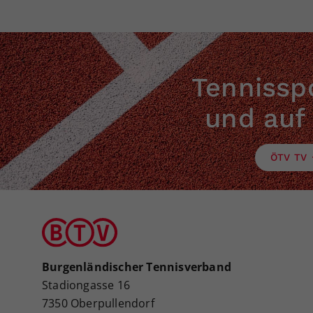
Tennisspo
und auf
ÖTV TV
Burgenländischer Tennisverband
Stadiongasse 16
7350 Oberpullendorf