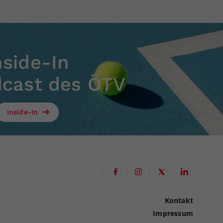
nside-In
dcast des ÖTV
Inside-In
Kontakt
Impressum