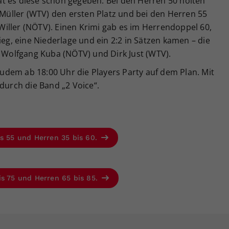
t es diese schon gegeben: Bei den Herren 50 holten
üller (WTV) den ersten Platz und bei den Herren 55
iller (NÖTV). Einen Krimi gab es im Herrendoppel 60,
ieg, eine Niederlage und ein 2:2 in Sätzen kamen – die
olfgang Kuba (NÖTV) und Dirk Just (WTV).
dem ab 18:00 Uhr die Players Party auf dem Plan. Mit
 durch die Band „2 Voice“.
is 55 und Herren 35 bis 60.
is 75 und Herren 65 bis 85.