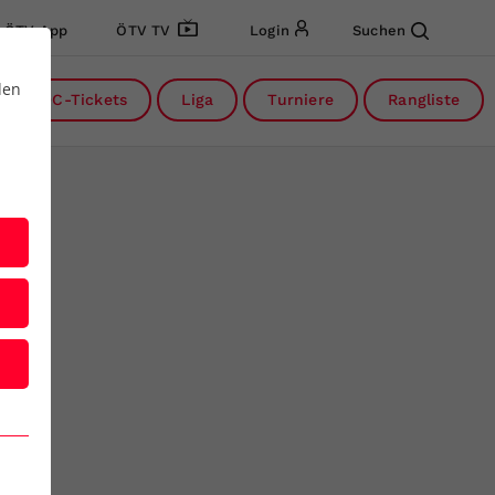
ÖTV App
ÖTV TV
Login
Suchen
den
DC-Tickets
Liga
Turniere
Rangliste