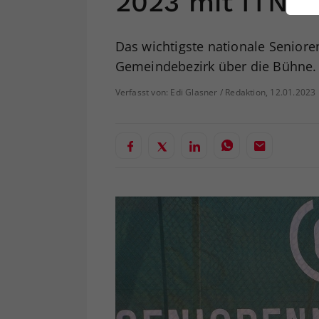
2023 mit ITN-
ei
Das wichtigste nationale Seniore
Gemeindebezirk über die Bühne.
S
Verfasst von: Edi Glasner / Redaktion, 12.01.2023