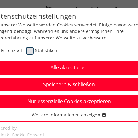
ÖTV
Landesverbände
News
tenschutzeinstellungen
 unserer Webseite werden Cookies verwendet. Einige davon wer
Ausbildung
Services
Über uns
ngend benötigt, während es uns andere ermöglichen, Ihre
zererfahrung auf unserer Webseite zu verbessern.
Essenziell
Statistiken
Alle akzeptieren
Speichern & schließen
Nur essenzielle Cookies akzeptieren
Hallenmeisterschaften
Weitere Informationen anzeigen
ssenziell
eninvest GROUP auch
senzielle Cookies werden für grundlegende Funktionen der
ered by
bseite benötigt. Dadurch ist gewährleistet, dass die Webseite
linski Cookie Consent