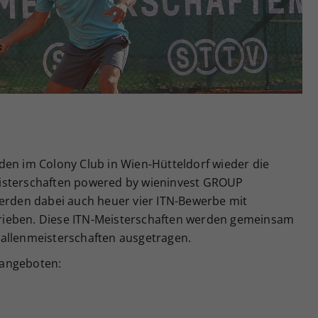
Zweck
generierte ID, für die historische Speicherung
Ihrer vorgenommen Einstellungen, falls der
Webseiten-Betreiber dies eingestellt hat.
den im Colony Club in Wien-Hütteldorf wieder die
isterschaften powered by wieninvest GROUP
werden dabei auch heuer vier ITN-Bewerbe mit
rieben. Diese ITN-Meisterschaften werden gemeinsam
allenmeisterschaften ausgetragen.
 angeboten: