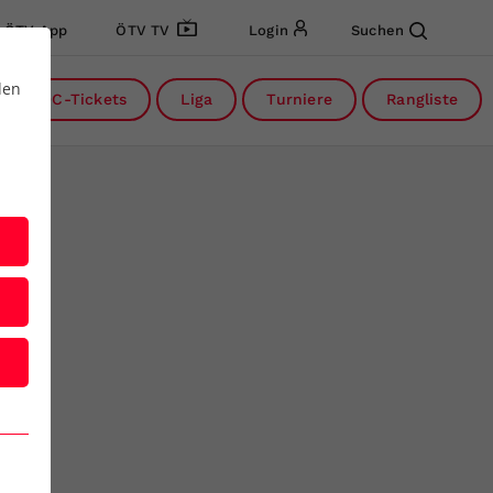
ÖTV App
ÖTV TV
Login
Suchen
den
DC-Tickets
Liga
Turniere
Rangliste