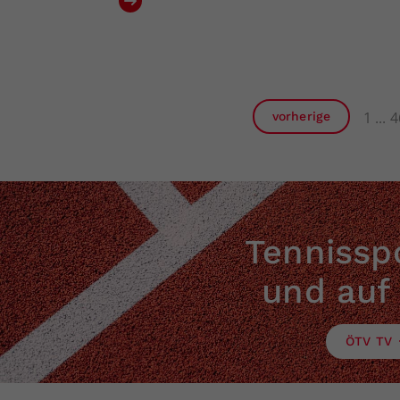
1
4
vorherige
Tennisspo
und auf
ÖTV TV