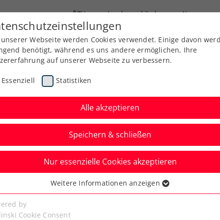
ÖTV
Landesverbände
News
tenschutzeinstellungen
 unserer Webseite werden Cookies verwendet. Einige davon wer
Ausbildung
Services
Über uns
ngend benötigt, während es uns andere ermöglichen, Ihre
zererfahrung auf unserer Webseite zu verbessern.
Essenziell
Statistiken
Alle akzeptieren
Aktuelle News
Speichern & schließen
Nur essenzielle Cookies akzeptieren
Weitere Informationen anzeigen
ssenziell
senzielle Cookies werden für grundlegende Funktionen der
ered by
bseite benötigt. Dadurch ist gewährleistet, dass die Webseite
linski Cookie Consent