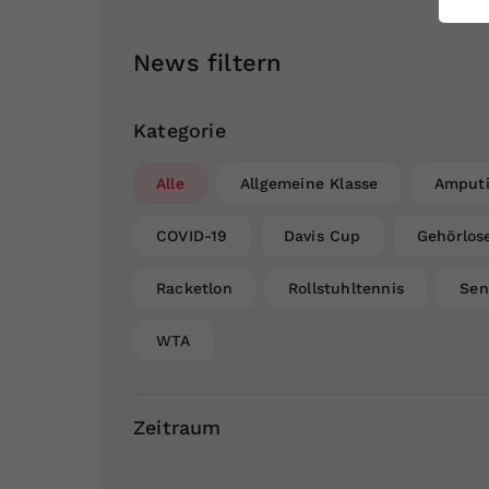
ei
News filtern
S
Kategorie
Alle
Allgemeine Klasse
Amputi
COVID-19
Davis Cup
Gehörlos
Racketlon
Rollstuhltennis
Sen
WTA
Zeitraum