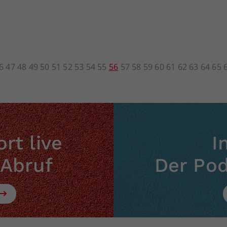
6
47
48
49
50
51
52
53
54
55
56
57
58
59
60
61
62
63
64
65
rt live
I
 Abruf
Der Po