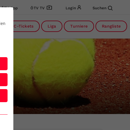
ÖTV App
ÖTV TV
Login
Suchen
den
DC-Tickets
Liga
Turniere
Rangliste