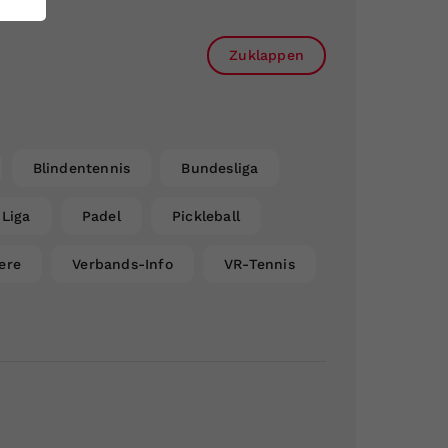
Zuklappen
Blindentennis
Bundesliga
Liga
Padel
Pickleball
ere
Verbands-Info
VR-Tennis