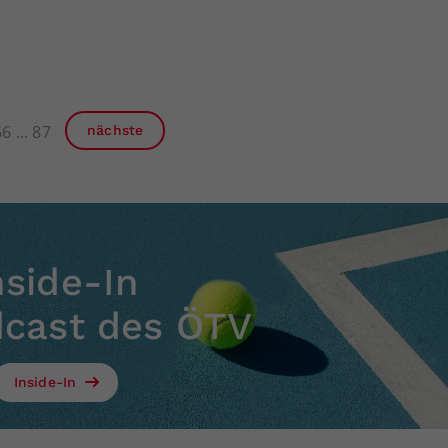
66
87
nächste
nside-In
dcast des ÖTV
Inside-In