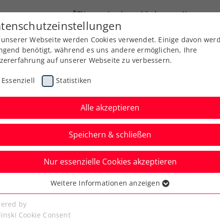
ÖTV
Landesverbände
News
tenschutzeinstellungen
 unserer Webseite werden Cookies verwendet. Einige davon wer
Ausbildung
Services
Über uns
ngend benötigt, während es uns andere ermöglichen, Ihre
zererfahrung auf unserer Webseite zu verbessern.
Essenziell
Statistiken
Alle akzeptieren
Aktuelle News
Speichern & schließen
Nur essenzielle Cookies akzeptieren
Weitere Informationen anzeigen
ssenziell
senzielle Cookies werden für grundlegende Funktionen der
ered by
bseite benötigt. Dadurch ist gewährleistet, dass die Webseite
linski Cookie Consent