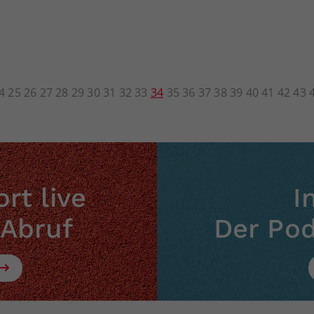
4
25
26
27
28
29
30
31
32
33
34
35
36
37
38
39
40
41
42
43
rt live
I
 Abruf
Der Po