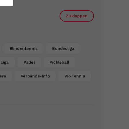
Zuklappen
Blindentennis
Bundesliga
Liga
Padel
Pickleball
ere
Verbands-Info
VR-Tennis