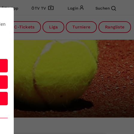
ÖTV App
ÖTV TV
Login
Suchen
den
DC-Tickets
Liga
Turniere
Rangliste