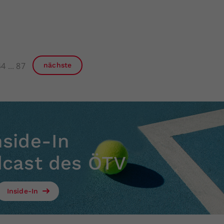
44
87
nächste
nside-In
dcast des ÖTV
Inside-In