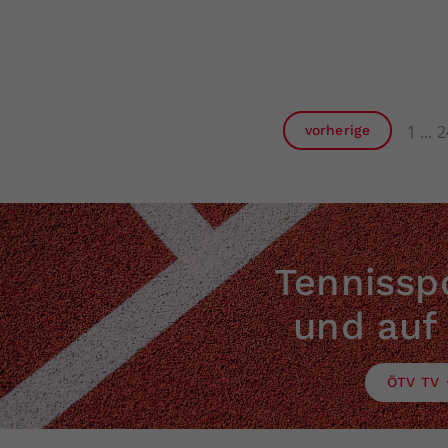
1
2
vorherige
Tennisspo
und auf
ÖTV TV