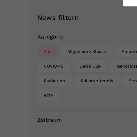
ei
News filtern
S
Kategorie
Alle
Allgemeine Klasse
Amputi
COVID-19
Davis Cup
Gehörlos
Racketlon
Rollstuhltennis
Sen
WTA
Zeitraum