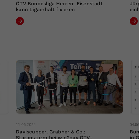
ÖTV Bundesliga Herren: Eisenstadt
Jür
kann Ligaerhalt fixieren
ein
11.06.2024
04.0
Daviscupper, Grabher & Co.:
Bun
Staransturm bei win2day ÖTV-
in 