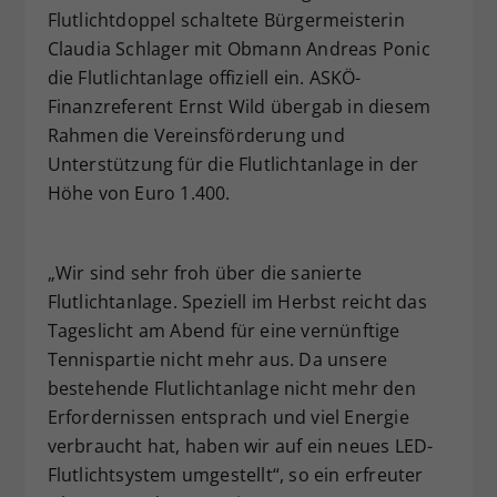
Flutlichtdoppel schaltete Bürgermeisterin
Dieser Wert speichert Ihre Consent-
Claudia Schlager mit Obmann Andreas Ponic
Einstellungen. Unter anderem eine
zufällig generierte ID, für die
die Flutlichtanlage offiziell ein. ASKÖ-
Zweck
historische Speicherung Ihrer
Finanzreferent Ernst Wild übergab in diesem
vorgenommen Einstellungen, falls der
Rahmen die Vereinsförderung und
Webseiten-Betreiber dies eingestellt
Unterstützung für die Flutlichtanlage in der
hat.
Höhe von Euro 1.400.
„Wir sind sehr froh über die sanierte
Flutlichtanlage. Speziell im Herbst reicht das
Tageslicht am Abend für eine vernünftige
Tennispartie nicht mehr aus. Da unsere
bestehende Flutlichtanlage nicht mehr den
Erfordernissen entsprach und viel Energie
verbraucht hat, haben wir auf ein neues LED-
Flutlichtsystem umgestellt“, so ein erfreuter