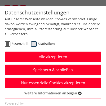
Zurück zur Newsübersicht
Datenschutzeinstellungen
Burgenländischer Tennisverband
Auf unserer Webseite werden Cookies verwendet. Einige
davon werden zwingend benötigt, während es uns andere
ermöglichen, Ihre Nutzererfahrung auf unserer Webseite
zu verbessern.
Verbands-Info
Essenziell
Statistiken
Neues Flutlicht beim
ASKÖ TC Mattersburg
Alle akzeptieren
In der vergangenen Woche konnte das
Speichern & schließen
neue Flutlicht des ASKÖ TC Mattersburg
offiziell eingeschaltet werden. Nach
Nur essenzielle Cookies akzeptieren
vielen Wochen harter Arbeit war es
Weitere Informationen anzeigen
endlich geschafft und die neu renovierte
Essenziell
Essenzielle Cookies werden für grundlegende
Flutlichtanlage konnte den
Powered by