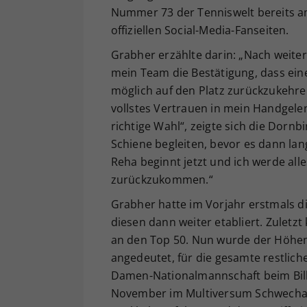
Nummer 73 der Tenniswelt bereits am
offiziellen Social-Media-Fanseiten.
Grabher erzählte darin: „Nach weite
mein Team die Bestätigung, dass eine
möglich auf den Platz zurückzukehren
vollstes Vertrauen in mein Handgel
richtige Wahl“, zeigte sich die Dornbi
Schiene begleiten, bevor es dann la
Reha beginnt jetzt und ich werde all
zurückzukommen.“
Grabher hatte im Vorjahr erstmals d
diesen dann weiter etabliert. Zuletz
an den Top 50. Nun wurde der Höhenf
angedeutet, für die gesamte restlich
Damen-Nationalmannschaft beim Billie
November im Multiversum Schwechat)