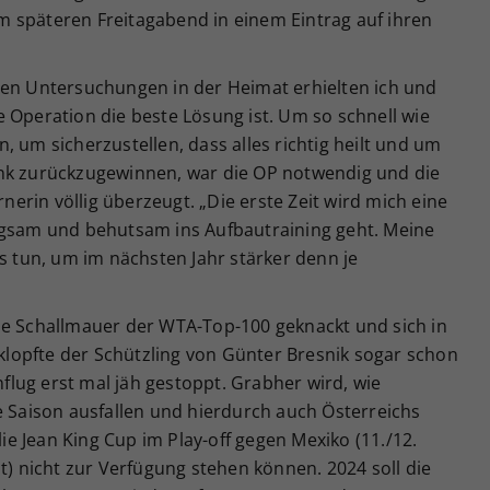
 späteren Freitagabend in einem Eintrag auf ihren
ren Untersuchungen in der Heimat erhielten ich und
 Operation die beste Lösung ist. Um so schnell wie
, um sicherzustellen, dass alles richtig heilt und um
enk zurückzugewinnen, war die OP notwendig und die
rnerin völlig überzeugt. „Die erste Zeit wird mich eine
ngsam und behutsam ins Aufbautraining geht. Meine
es tun, um im nächsten Jahr stärker denn je
ie Schallmauer der WTA-Top-100 geknackt und sich in
t klopfte der Schützling von Günter Bresnik sogar schon
lug erst mal jäh gestoppt. Grabher wird, wie
e Saison ausfallen und hierdurch auch Österreichs
 Jean King Cup im Play-off gegen Mexiko (11./12.
 nicht zur Verfügung stehen können. 2024 soll die