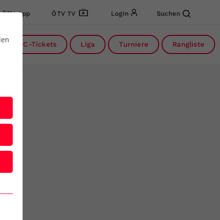
ÖTV App
ÖTV TV
Login
Suchen
den
DC-Tickets
Liga
Turniere
Rangliste