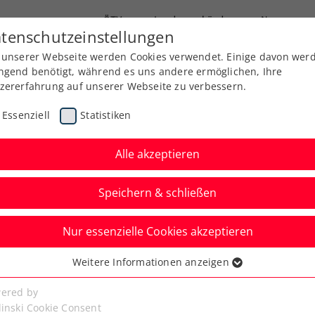
ÖTV
Landesverbände
News
tenschutzeinstellungen
 unserer Webseite werden Cookies verwendet. Einige davon wer
Ausbildung
Services
Über uns
ngend benötigt, während es uns andere ermöglichen, Ihre
zererfahrung auf unserer Webseite zu verbessern.
Essenziell
Statistiken
Alle akzeptieren
Speichern & schließen
Nur essenzielle Cookies akzeptieren
n: Pechvogel Grabher
Weitere Informationen anzeigen
ssenziell
gelenk operiert
senzielle Cookies werden für grundlegende Funktionen der
ered by
bseite benötigt. Dadurch ist gewährleistet, dass die Webseite
linski Cookie Consent