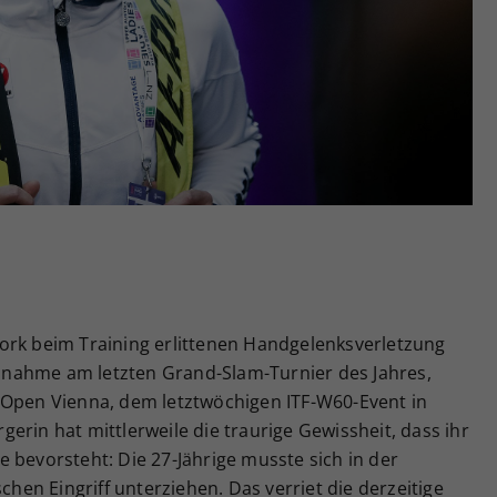
Zweck
generierte ID, für die historische Speicherung
Ihrer vorgenommen Einstellungen, falls der
Webseiten-Betreiber dies eingestellt hat.
ork beim Training erlittenen Handgelenksverletzung
eilnahme am letzten Grand-Slam-Turnier des Jahres,
 Open Vienna, dem letztwöchigen ITF-W60-Event in
erin hat mittlerweile die traurige Gewissheit, dass ihr
 bevorsteht: Die 27-Jährige musste sich in der
en Eingriff unterziehen. Das verriet die derzeitige