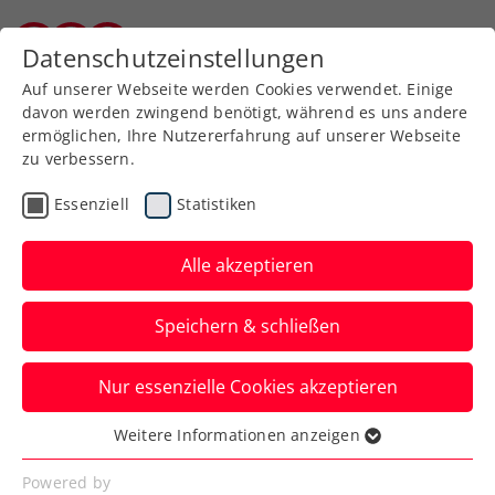
Zurück zur Newsübersicht
Datenschutzeinstellungen
Burgenländischer Tennisverband
Auf unserer Webseite werden Cookies verwendet. Einige
davon werden zwingend benötigt, während es uns andere
ermöglichen, Ihre Nutzererfahrung auf unserer Webseite
zu verbessern.
Turniere
ITF
Essenziell
Statistiken
ITF Turin: Fort- und
Rückschritte für Grabher
Alle akzeptieren
bei Comeback-Tour
Speichern & schließen
Österreichs Spitzenspielerin muss bei
Nur essenzielle Cookies akzeptieren
ihrer Olympia-Generalprobe in Italien im
Viertelfinale aufgeben.
Weitere Informationen anzeigen
Essenziell
Verfasst von: Manuel Wachta, 19.07.2024
Essenzielle Cookies werden für grundlegende
Powered by