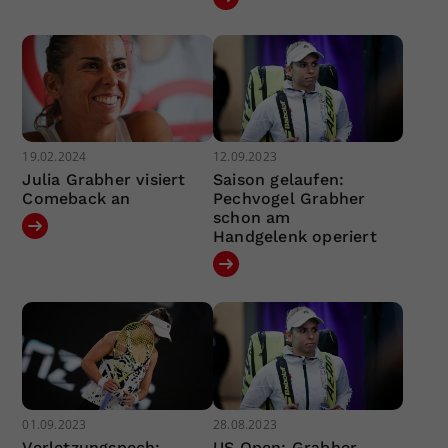
19.02.2024
12.09.2023
Julia Grabher visiert
Saison gelaufen:
Comeback an
Pechvogel Grabher
schon am
Handgelenk operiert
01.09.2023
28.08.2023
Verletzungspech:
US Open: Grabher