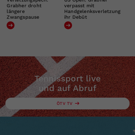
Grabher droht
verpasst mit
längere
Handgelenksverletzung
Zwangspause
ihr Debüt
Tennissport live
und auf Abruf
ÖTV TV