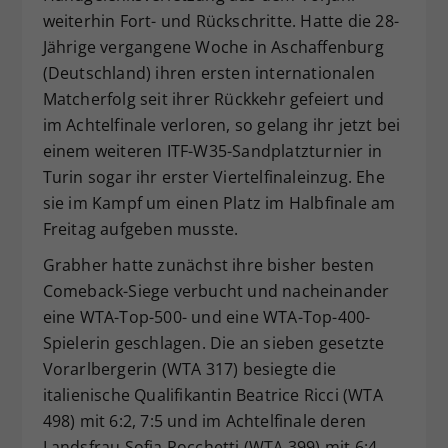
weiterhin Fort- und Rückschritte. Hatte die 28-
Dieser Wert speichert Ihre Consent-
Einstellungen. Unter anderem eine
Jährige vergangene Woche in Aschaffenburg
zufällig generierte ID, für die
(Deutschland) ihren ersten internationalen
Zweck
historische Speicherung Ihrer
Matcherfolg seit ihrer Rückkehr gefeiert und
vorgenommen Einstellungen, falls der
im Achtelfinale verloren, so gelang ihr jetzt bei
Webseiten-Betreiber dies eingestellt
einem weiteren ITF-W35-Sandplatzturnier in
hat.
Turin sogar ihr erster Viertelfinaleinzug. Ehe
sie im Kampf um einen Platz im Halbfinale am
Freitag aufgeben musste.
Grabher hatte zunächst ihre bisher besten
Comeback-Siege verbucht und nacheinander
eine WTA-Top-500- und eine WTA-Top-400-
Spielerin geschlagen. Die an sieben gesetzte
Vorarlbergerin (WTA 317) besiegte die
italienische Qualifikantin Beatrice Ricci (WTA
498) mit 6:2, 7:5 und im Achtelfinale deren
Landsfrau Sofia Rocchetti (WTA 399) mit 6:4,