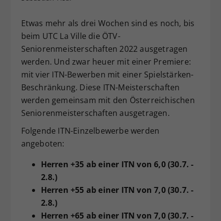
Dieser Wert speichert Ihre Consent-
Einstellungen. Unter anderem eine
Etwas mehr als drei Wochen sind es noch, bis
zufällig generierte ID, für die
beim UTC La Ville die ÖTV-
Zweck
historische Speicherung Ihrer
Seniorenmeisterschaften 2022 ausgetragen
vorgenommen Einstellungen, falls der
werden. Und zwar heuer mit einer Premiere:
Webseiten-Betreiber dies eingestellt
mit vier ITN-Bewerben mit einer Spielstärken-
hat.
Beschränkung. Diese ITN-Meisterschaften
werden gemeinsam mit den Österreichischen
Seniorenmeisterschaften ausgetragen.
Folgende ITN-Einzelbewerbe werden
angeboten:
Herren +35 ab einer ITN von 6,0 (30.7. -
2.8.)
Herren +55 ab einer ITN von 7,0 (30.7. -
2.8.)
Herren +65 ab einer ITN von 7,0 (30.7. -