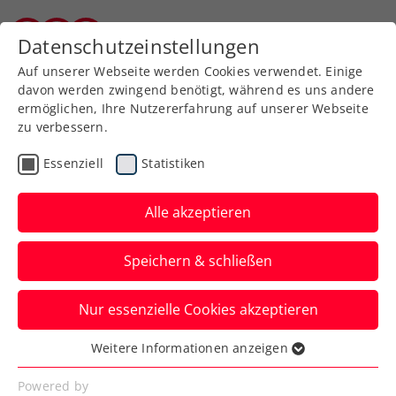
Zurück zur Newsübersicht
Datenschutzeinstellungen
Burgenländischer Tennisverband
Auf unserer Webseite werden Cookies verwendet. Einige
davon werden zwingend benötigt, während es uns andere
ermöglichen, Ihre Nutzererfahrung auf unserer Webseite
zu verbessern.
Turniere
Senioren
Essenziell
Statistiken
ÖTV-
Seniorenmeisterschaften
Alle akzeptieren
locken mit ITN-
Speichern & schließen
Meisterschaft, Buffet,
Grillnachmittag und
Nur essenzielle Cookies akzeptieren
Startgeschenk
Weitere Informationen anzeigen
Essenziell
Den Seniorenspielerinnen und
Essenzielle Cookies werden für grundlegende
Powered by