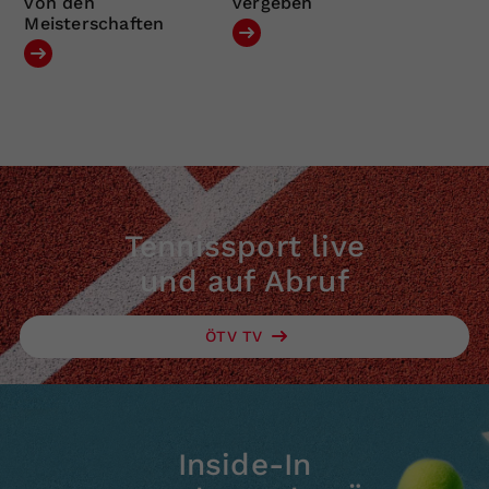
von den
vergeben
Meisterschaften
Tennissport live
und auf Abruf
ÖTV TV
Inside-In