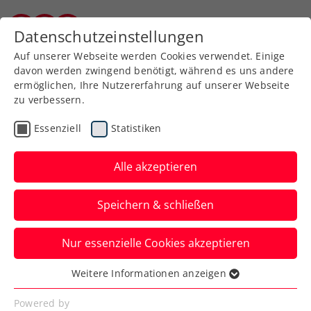
Zurück zur Newsübersicht
Datenschutzeinstellungen
Burgenländischer Tennisverband
Auf unserer Webseite werden Cookies verwendet. Einige
davon werden zwingend benötigt, während es uns andere
ermöglichen, Ihre Nutzererfahrung auf unserer Webseite
zu verbessern.
Turniere
Senioren
Essenziell
Statistiken
ÖTV-Senioren-
Hallenmeisterschaften
Alle akzeptieren
2025: Topturnier erneut
Speichern & schließen
im Colony Club
Nur essenzielle Cookies akzeptieren
Am Dienstag, 28. Jänner, um 20:00 Uhr ist
diesmal gleichzeitig Nennschluss für alle
Weitere Informationen anzeigen
Essenziell
Altersklassen.
Essenzielle Cookies werden für grundlegende
Powered by