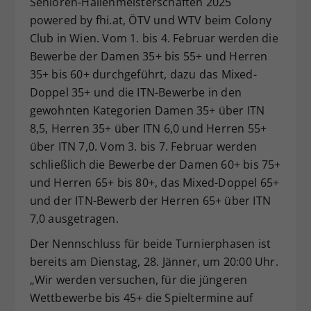
Senioren-Hallenmeisterschaften 2025
Dieser Wert speichert Ihre Consent-
powered by fhi.at, ÖTV und WTV beim Colony
Einstellungen. Unter anderem eine
Club in Wien. Vom 1. bis 4. Februar werden die
zufällig generierte ID, für die
Bewerbe der Damen 35+ bis 55+ und Herren
Zweck
historische Speicherung Ihrer
35+ bis 60+ durchgeführt, dazu das Mixed-
vorgenommen Einstellungen, falls der
Doppel 35+ und die ITN-Bewerbe in den
Webseiten-Betreiber dies eingestellt
hat.
gewohnten Kategorien Damen 35+ über ITN
8,5, Herren 35+ über ITN 6,0 und Herren 55+
über ITN 7,0. Vom 3. bis 7. Februar werden
schließlich die Bewerbe der Damen 60+ bis 75+
und Herren 65+ bis 80+, das Mixed-Doppel 65+
und der ITN-Bewerb der Herren 65+ über ITN
7,0 ausgetragen.
Der Nennschluss für beide Turnierphasen ist
bereits am Dienstag, 28. Jänner, um 20:00 Uhr.
„Wir werden versuchen, für die jüngeren
Wettbewerbe bis 45+ die Spieltermine auf