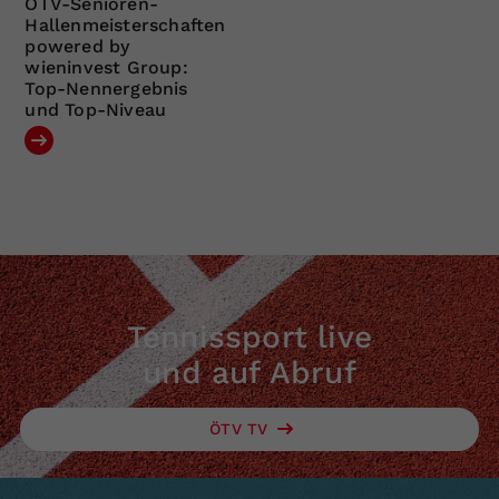
ÖTV-Senioren-
Hallenmeisterschaften
powered by
wieninvest Group:
Top-Nennergebnis
und Top-Niveau
Tennissport live
und auf Abruf
ÖTV TV