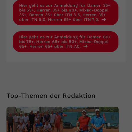
Hier geht es zur Anmeldung für Damen 35+
bis 55+, Herren 35+ bis 60+, Mixed-Doppel
35+, Damen 35+ über ITN 8,5, Herren 35+
über ITN 6,0, Herren 55+ über ITN 7,0.
Hier geht es zur Anmeldung für Damen 60+
bis 75+, Herren 65+ bis 80+, Mixed-Doppel
65+, Herren 65+ über ITN 7,0.
Top-Themen der Redaktion