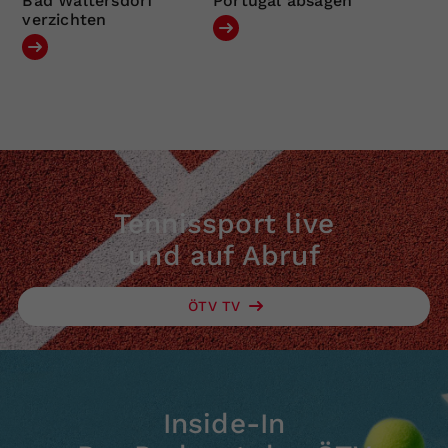
Bad Waltersdorf
Portugal absagen
verzichten
Tennissport live
und auf Abruf
ÖTV TV
Inside-In