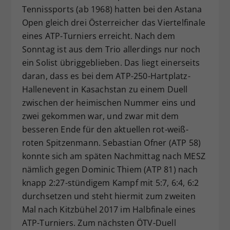
Tennissports (ab 1968) hatten bei den Astana
Dieser Wert speichert Ihre Consent-
Open gleich drei Österreicher das Viertelfinale
Einstellungen. Unter anderem eine
zufällig generierte ID, für die
eines ATP-Turniers erreicht. Nach dem
Zweck
historische Speicherung Ihrer
Sonntag ist aus dem Trio allerdings nur noch
vorgenommen Einstellungen, falls der
ein Solist übriggeblieben. Das liegt einerseits
Webseiten-Betreiber dies eingestellt
daran, dass es bei dem ATP-250-Hartplatz-
hat.
Hallenevent in Kasachstan zu einem Duell
zwischen der heimischen Nummer eins und
zwei gekommen war, und zwar mit dem
besseren Ende für den aktuellen rot-weiß-
roten Spitzenmann. Sebastian Ofner (ATP 58)
konnte sich am späten Nachmittag nach MESZ
nämlich gegen Dominic Thiem (ATP 81) nach
knapp 2:27-stündigem Kampf mit 5:7, 6:4, 6:2
durchsetzen und steht hiermit zum zweiten
Mal nach Kitzbühel 2017 im Halbfinale eines
ATP-Turniers. Zum nächsten ÖTV-Duell