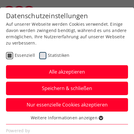
Zurück zur Newsübersicht
Datenschutzeinstellungen
Burgenländischer Tennisverband
Auf unserer Webseite werden Cookies verwendet. Einige
davon werden zwingend benötigt, während es uns andere
ermöglichen, Ihre Nutzererfahrung auf unserer Webseite
zu verbessern.
Turniere
ATP
Essenziell
Statistiken
ATP Astana: Ofner
gewinnt ÖTV-Duell im
Alle akzeptieren
Viertelfinale gegen Thiem
Speichern & schließen
Jurij Rodionov verpasst in Kasachstans
Nur essenzielle Cookies akzeptieren
Hauptstadt indes unglücklich den Sprung
ins Halbfinale.
Weitere Informationen anzeigen
Essenziell
Verfasst von: Manuel Wachta, 01.10.2023
Essenzielle Cookies werden für grundlegende
Powered by