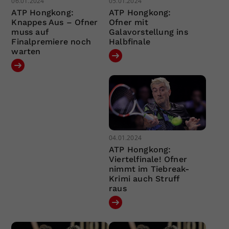
06.01.2024
05.01.2024
ATP Hongkong:
ATP Hongkong:
Knappes Aus – Ofner
Ofner mit
muss auf
Galavorstellung ins
Finalpremiere noch
Halbfinale
warten
04.01.2024
ATP Hongkong:
Viertelfinale! Ofner
nimmt im Tiebreak-
Krimi auch Struff
raus