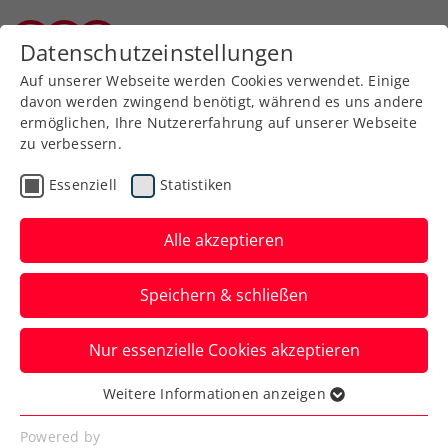
Zurück zur Newsübersicht
Datenschutzeinstellungen
Burgenländischer Tennisverband
Auf unserer Webseite werden Cookies verwendet. Einige
davon werden zwingend benötigt, während es uns andere
ermöglichen, Ihre Nutzererfahrung auf unserer Webseite
zu verbessern.
Turniere
ITF
Essenziell
Statistiken
ITF Nottingham: Paszek
schrammt erneut am
Alle akzeptieren
Finaleinzug vorbei
Speichern & schließen
Trotzdem nähert sich das routinierte ÖTV-
Nur essenzielle Cookies akzeptieren
Ass der Rückkehr unter die Top 300 der
Welt.
Weitere Informationen anzeigen
Essenziell
Verfasst von: Manuel Wachta, 08.05.2024
Essenzielle Cookies werden für grundlegende
Powered by