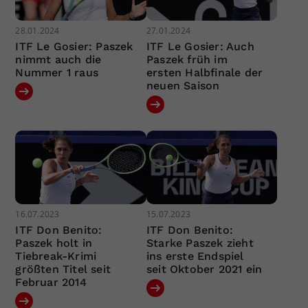
28.01.2024
27.01.2024
ITF Le Gosier: Paszek
ITF Le Gosier: Auch
nimmt auch die
Paszek früh im
Nummer 1 raus
ersten Halbfinale der
neuen Saison
16.07.2023
15.07.2023
ITF Don Benito:
ITF Don Benito:
Paszek holt in
Starke Paszek zieht
Tiebreak-Krimi
ins erste Endspiel
größten Titel seit
seit Oktober 2021 ein
Februar 2014