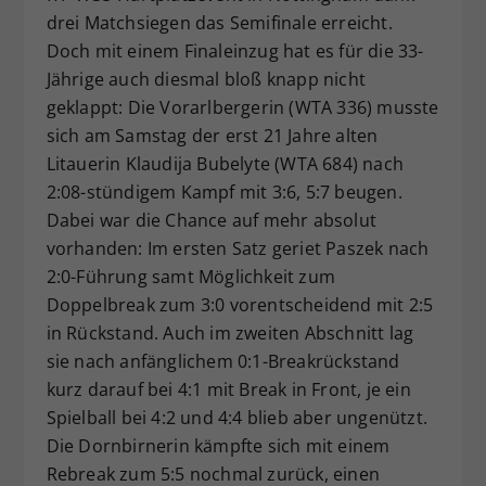
drei Matchsiegen das Semifinale erreicht.
Dieser Wert speichert Ihre Consent-
Doch mit einem Finaleinzug hat es für die 33-
Einstellungen. Unter anderem eine
zufällig generierte ID, für die
Jährige auch diesmal bloß knapp nicht
Zweck
historische Speicherung Ihrer
geklappt: Die Vorarlbergerin (WTA 336) musste
vorgenommen Einstellungen, falls der
sich am Samstag der erst 21 Jahre alten
Webseiten-Betreiber dies eingestellt
Litauerin Klaudija Bubelyte (WTA 684) nach
hat.
2:08-stündigem Kampf mit 3:6, 5:7 beugen.
Dabei war die Chance auf mehr absolut
vorhanden: Im ersten Satz geriet Paszek nach
2:0-Führung samt Möglichkeit zum
Doppelbreak zum 3:0 vorentscheidend mit 2:5
in Rückstand. Auch im zweiten Abschnitt lag
sie nach anfänglichem 0:1-Breakrückstand
kurz darauf bei 4:1 mit Break in Front, je ein
Spielball bei 4:2 und 4:4 blieb aber ungenützt.
Die Dornbirnerin kämpfte sich mit einem
Rebreak zum 5:5 nochmal zurück, einen