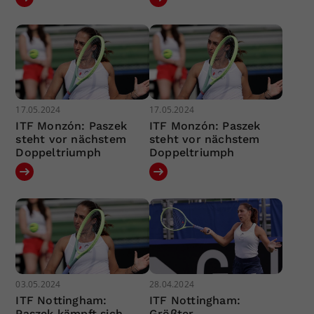
17.05.2024
17.05.2024
ITF Monzón: Paszek
ITF Monzón: Paszek
steht vor nächstem
steht vor nächstem
Doppeltriumph
Doppeltriumph
03.05.2024
28.04.2024
ITF Nottingham:
ITF Nottingham:
Paszek kämpft sich
Größter