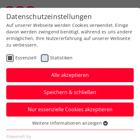
Zurück zur Newsübersicht
Datenschutzeinstellungen
Burgenländischer Tennisverband
Auf unserer Webseite werden Cookies verwendet. Einige
davon werden zwingend benötigt, während es uns andere
ermöglichen, Ihre Nutzererfahrung auf unserer Webseite
zu verbessern.
Turniere
ITF
Essenziell
Statistiken
ITF Nottingham: Paszek
kämpft sich ins nächste
Alle akzeptieren
Halbfinale
Speichern & schließen
Österreichs Nummer drei spielt damit in
Nur essenzielle Cookies akzeptieren
Großbritannien am Samstag um den
Finaleinzug.
Weitere Informationen anzeigen
Essenziell
Verfasst von: Manuel Wachta, 03.05.2024
Essenzielle Cookies werden für grundlegende
Powered by