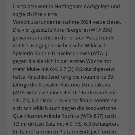
Hartplatzevent in Nottingham nachgelegt und
Dieser Wert speichert Ihre Consent-
Einstellungen. Unter anderem eine
sogleich ihre vierte
zufällig generierte ID, für die
Vorschlussrundenteilnahme 2024 verzeichnet.
Zweck
historische Speicherung Ihrer
Die viertgesetzte Vorarlbergerin (WTA 336)
vorgenommen Einstellungen, falls der
gewann zunächst in der ersten Hauptrunde
Webseiten-Betreiber dies eingestellt
mit 6:3, 6:4 gegen die britische Wildcard-
hat.
Spielerin Sophie Drakeford-Lewis (WTA -),
gegen die sie sich in der ersten Woche mit
mehr Mühe mit 6:4, 6:7 (3), 6:2 durchgesetzt
hatte. Anschließend rang die routinierte 33-
Jährige die Slowakin Katarina Stresnakova
(WTA 560) trotz eines 4:6,-0:2-Rückstands mit
4:6, 7:5, 6:2 nieder. Im Viertelfinale konnte sie
sich schließlich auch gegen die kosovarische
Qualifikantin Arlinda Roshita (WTA 857) nach
1:3 im dritten Satz mit 4:6, 7:5, 6:3 behaupten.
Im Kampf um einen Platz im Endspiel fordert