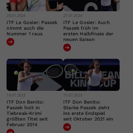
28.01.2024
27.01.2024
ITF Le Gosier: Paszek
ITF Le Gosier: Auch
nimmt auch die
Paszek früh im
Nummer 1 raus
ersten Halbfinale der
neuen Saison
16.07.2023
15.07.2023
ITF Don Benito:
ITF Don Benito:
Paszek holt in
Starke Paszek zieht
Tiebreak-Krimi
ins erste Endspiel
größten Titel seit
seit Oktober 2021 ein
Februar 2014