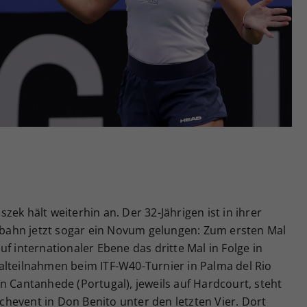
Zweck
generierte ID, für die historische Speicherung
Ihrer vorgenommen Einstellungen, falls der
Webseiten-Betreiber dies eingestellt hat.
ek hält weiterhin an. Der 32-Jährigen ist in ihrer
ufbahn jetzt sogar ein Novum gelungen: Zum ersten Mal
f internationaler Ebene das dritte Mal in Folge in
alteilnahmen beim ITF-W40-Turnier in Palma del Rio
n Cantanhede (Portugal), jeweils auf Hardcourt, steht
hevent in Don Benito unter den letzten Vier. Dort