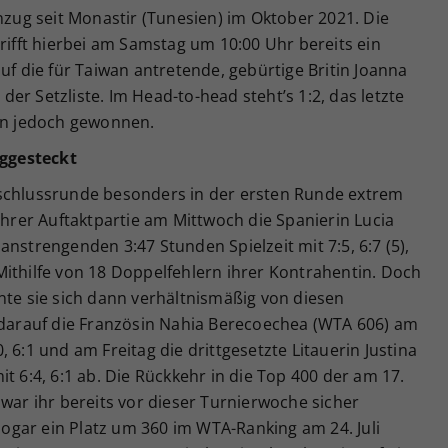
inzug seit Monastir (Tunesien) im Oktober 2021. Die
trifft hierbei am Samstag um 10:00 Uhr bereits ein
uf die für Taiwan antretende, gebürtige Britin Joanna
er Setzliste. Im Head-to-head steht’s 1:2, das letzte
rin jedoch gewonnen.
ggesteckt
rschlussrunde besonders in der ersten Runde extrem
ihrer Auftaktpartie am Mittwoch die Spanierin Lucia
nstrengenden 3:47 Stunden Spielzeit mit 7:5, 6:7 (5),
ithilfe von 18 Doppelfehlern ihrer Kontrahentin. Doch
nte sie sich dann verhältnismäßig von diesen
e darauf die Französin Nahia Berecoechea (WTA 606) am
 6:1 und am Freitag die drittgesetzte Litauerin Justina
t 6:4, 6:1 ab. Die Rückkehr in die Top 400 der am 17.
 war ihr bereits vor dieser Turnierwoche sicher
 sogar ein Platz um 360 im WTA-Ranking am 24. Juli