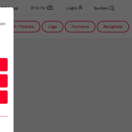
ÖTV App
ÖTV TV
Login
Suchen
den
DC-Tickets
Liga
Turniere
Rangliste