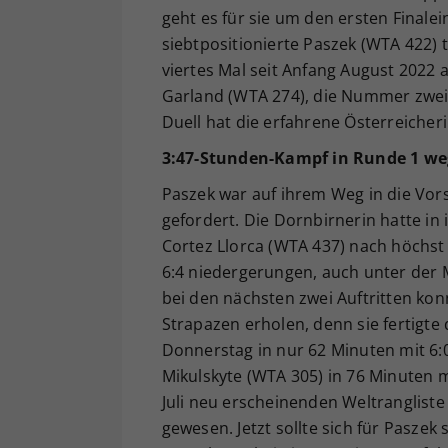
geht es für sie um den ersten Finale
siebtpositionierte Paszek (WTA 422) 
viertes Mal seit Anfang August 2022 a
Garland (WTA 274), die Nummer zwei d
Duell hat die erfahrene Österreiche
3:47-Stunden-Kampf in Runde 1 we
Paszek war auf ihrem Weg in die Vo
gefordert. Die Dornbirnerin hatte in 
Cortez Llorca (WTA 437) nach höchst a
6:4 niedergerungen, auch unter der M
bei den nächsten zwei Auftritten kon
Strapazen erholen, denn sie fertigt
Donnerstag in nur 62 Minuten mit 6:0,
Mikulskyte (WTA 305) in 76 Minuten mi
Juli neu erscheinenden Weltrangliste
gewesen. Jetzt sollte sich für Paszek