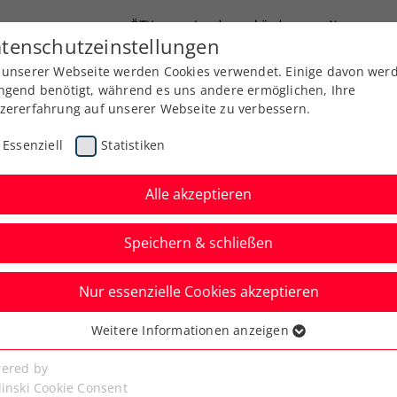
ÖTV
Landesverbände
News
tenschutzeinstellungen
 unserer Webseite werden Cookies verwendet. Einige davon wer
Ausbildung
Services
Über uns
ngend benötigt, während es uns andere ermöglichen, Ihre
zererfahrung auf unserer Webseite zu verbessern.
Essenziell
Statistiken
Alle akzeptieren
Speichern & schließen
Nur essenzielle Cookies akzeptieren
 Paszek gelingt mit 32
Weitere Informationen anzeigen
ssenziell
riger Profikarriere
senzielle Cookies werden für grundlegende Funktionen der
ered by
bseite benötigt. Dadurch ist gewährleistet, dass die Webseite
linski Cookie Consent