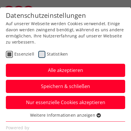
Zurück zur Newsübersicht
Datenschutzeinstellungen
Burgenländischer Tennisverband
Auf unserer Webseite werden Cookies verwendet. Einige
davon werden zwingend benötigt, während es uns andere
ermöglichen, Ihre Nutzererfahrung auf unserer Webseite
zu verbessern.
Turniere
ITF
Essenziell
Statistiken
ITF Don Benito: Paszeks
Mission Titelverteidigung
Alle akzeptieren
endet im Halbfinale
Speichern & schließen
Dafür darf sich ihre ÖTV-Teamkollegin
Nur essenzielle Cookies akzeptieren
Tamara Kostic über den ersten Damen-
Doppelpokal freuen.
Weitere Informationen anzeigen
Essenziell
Verfasst von: Manuel Wachta, 13.07.2024
Essenzielle Cookies werden für grundlegende
Powered by