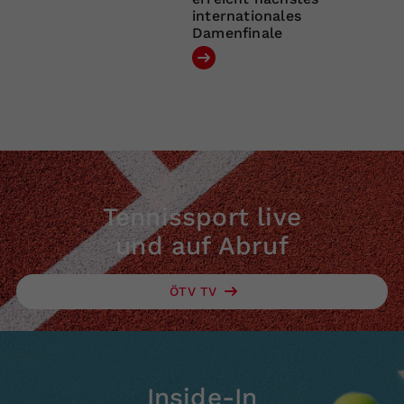
internationales
Damenfinale
Tennissport live
und auf Abruf
ÖTV TV
Inside-In