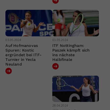
03.05.2024
03.05.2024
Auf Hofmanovas
ITF Nottingham:
Spuren: Kostic
Paszek kämpft sich
ergründet bei ITF-
ins nächste
Turnier in Yecla
Halbfinale
Neuland
28.04.2024