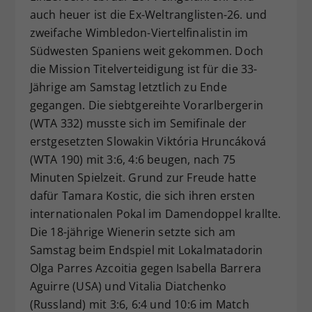
auch heuer ist die Ex-Weltranglisten-26. und
Dieser Wert speichert Ihre Consent-
Einstellungen. Unter anderem eine
zweifache Wimbledon-Viertelfinalistin im
zufällig generierte ID, für die
Südwesten Spaniens weit gekommen. Doch
Zweck
historische Speicherung Ihrer
die Mission Titelverteidigung ist für die 33-
vorgenommen Einstellungen, falls der
Jährige am Samstag letztlich zu Ende
Webseiten-Betreiber dies eingestellt
gegangen. Die siebtgereihte Vorarlbergerin
hat.
(WTA 332) musste sich im Semifinale der
erstgesetzten Slowakin Viktória Hruncáková
(WTA 190) mit 3:6, 4:6 beugen, nach 75
Minuten Spielzeit. Grund zur Freude hatte
dafür Tamara Kostic, die sich ihren ersten
internationalen Pokal im Damendoppel krallte.
Die 18-jährige Wienerin setzte sich am
Samstag beim Endspiel mit Lokalmatadorin
Olga Parres Azcoitia gegen Isabella Barrera
Aguirre (USA) und Vitalia Diatchenko
(Russland) mit 3:6, 6:4 und 10:6 im Match