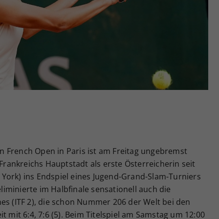
Zweck
generierte ID, für die historische Speicherung
Ihrer vorgenommen Einstellungen, falls der
Webseiten-Betreiber dies eingestellt hat.
den French Open in Paris ist am Freitag ungebremst
 Frankreichs Hauptstadt als erste Österreicherin seit
York) ins Endspiel eines Jugend-Grand-Slam-Turniers
eliminierte im Halbfinale sensationell auch die
es (ITF 2), die schon Nummer 206 der Welt bei den
t mit 6:4, 7:6 (5). Beim Titelspiel am Samstag um 12:00