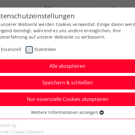
ÖTV
Landesverbände
News
tenschutzeinstellungen
 unserer Webseite werden Cookies verwendet. Einige davon wer
Ausbildung
Services
Über uns
ngend benötigt, während es uns andere ermöglichen, Ihre
zererfahrung auf unserer Webseite zu verbessern.
Essenziell
Statistiken
Alle akzeptieren
Speichern & schließen
Nur essenzielle Cookies akzeptieren
 besiegt:
Weitere Informationen anzeigen
ssenziell
Tagger spielt um
senzielle Cookies werden für grundlegende Funktionen der
ered by
bseite benötigt. Dadurch ist gewährleistet, dass die Webseite
linski Cookie Consent