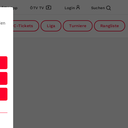
ÖTV App
ÖTV TV
Login
Suchen
den
DC-Tickets
Liga
Turniere
Rangliste