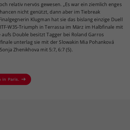
doch relativ nervös gewesen. „Es war ein ziemlich enges
chancen nicht genützt, dann aber im Tiebreak
Finalgegnerin Klugman hat sie das bislang einzige Duell
ITF-W35-Triumph in Terrassa im März im Halbfinale mit
ce aufs Double besitzt Tagger bei Roland Garros
finale unterlag sie mit der Slowakin Mia Pohanková
ja Zhenikhova mit 5:7, 6:7 (5).
 in Paris.