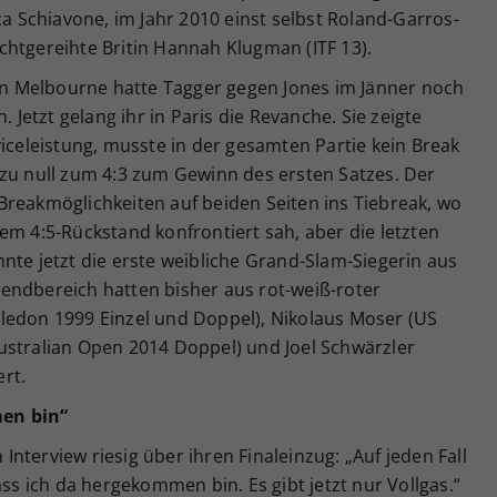
ca Schiavone, im Jahr 2010 einst selbst Roland-Garros-
chtgereihte Britin Hannah Klugman (ITF 13).
 in Melbourne hatte Tagger gegen Jones im Jänner noch
. Jetzt gelang ihr in Paris die Revanche. Sie zeigte
viceleistung, musste in der gesamten Partie kein Break
 zu null zum 4:3 zum Gewinn des ersten Satzes. Der
Breakmöglichkeiten auf beiden Seiten ins Tiebreak, wo
em 4:5-Rückstand konfrontiert sah, aber die letzten
nte jetzt die erste weibliche Grand-Slam-Siegerin aus
endbereich hatten bisher aus rot-weiß-roter
ledon 1999 Einzel und Doppel), Nikolaus Moser (US
ustralian Open 2014 Doppel) und Joel Schwärzler
rt.
en bin“
m Interview riesig über ihren Finaleinzug: „Auf jeden Fall
ass ich da hergekommen bin. Es gibt jetzt nur Vollgas.“