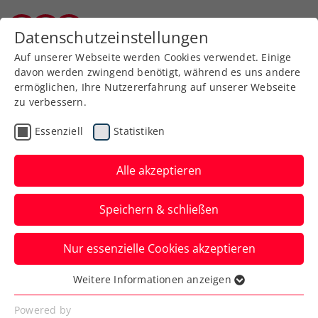
Zurück zur Newsübersicht
Datenschutzeinstellungen
Burgenländischer Tennisverband
Auf unserer Webseite werden Cookies verwendet. Einige
davon werden zwingend benötigt, während es uns andere
ermöglichen, Ihre Nutzererfahrung auf unserer Webseite
zu verbessern.
Rollstuhltennis
Inklusion
ITF
Essenziell
Statistiken
Turniere
Kids & Jugend
Alle akzeptieren
„Sehr stolz“: Toller
Speichern & schließen
Taucher schafft French-
Open-Titelverteidigung
Nur essenzielle Cookies akzeptieren
Die ÖTV-Rollstuhltennis-
Weitere Informationen anzeigen
Essenziell
Nachwuchshoffnung gewinnt in Paris wie
Essenzielle Cookies werden für grundlegende
Powered by
im Vorjahr das Double bei den Junioren.