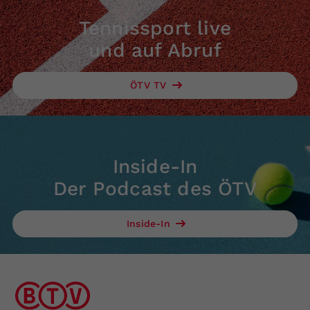
Tennissport live
und auf Abruf
ÖTV TV
Inside-In
Der Podcast des ÖTV
Inside-In