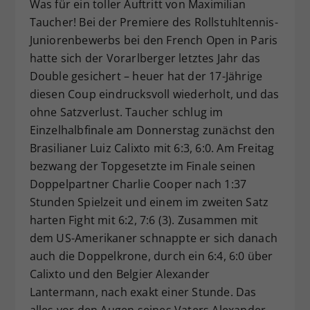
Was für ein toller Auftritt von Maximilian
Dieser Wert speichert Ihre Consent-
Taucher! Bei der Premiere des Rollstuhltennis-
Einstellungen. Unter anderem eine
Juniorenbewerbs bei den French Open in Paris
zufällig generierte ID, für die
hatte sich der Vorarlberger letztes Jahr das
Zweck
historische Speicherung Ihrer
Double gesichert – heuer hat der 17-Jährige
vorgenommen Einstellungen, falls der
Webseiten-Betreiber dies eingestellt
diesen Coup eindrucksvoll wiederholt, und das
hat.
ohne Satzverlust. Taucher schlug im
Einzelhalbfinale am Donnerstag zunächst den
Brasilianer Luiz Calixto mit 6:3, 6:0. Am Freitag
bezwang der Topgesetzte im Finale seinen
Doppelpartner Charlie Cooper nach 1:37
Stunden Spielzeit und einem im zweiten Satz
harten Fight mit 6:2, 7:6 (3). Zusammen mit
dem US-Amerikaner schnappte er sich danach
auch die Doppelkrone, durch ein 6:4, 6:0 über
Calixto und den Belgier Alexander
Lantermann, nach exakt einer Stunde. Das