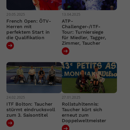
20.05.2025
13.04.2025
French Open: ÖTV-
ATP-
Herren mit
Challenger-/ITF-
perfektem Start in
Tour: Turniersiege
die Qualifikation
für Miedler, Tagger,
Zimmer, Taucher
24.02.2025
27.01.2025
ITF Bolton: Taucher
Rollstuhltennis:
stürmt eindrucksvoll
Taucher kürt sich
zum 3. Saisontitel
erneut zum
Doppelweltmeister