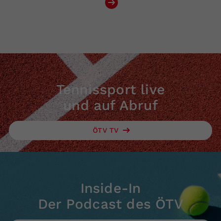
Tennissport live
und auf Abruf
ÖTV TV
Inside-In
Der Podcast des ÖTV