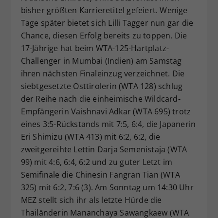
bisher größten Karrieretitel gefeiert. Wenige
Dieser Wert speichert Ihre Consent-
Einstellungen. Unter anderem eine
Tage später bietet sich Lilli Tagger nun gar die
zufällig generierte ID, für die
Chance, diesen Erfolg bereits zu toppen. Die
Zweck
historische Speicherung Ihrer
17-Jährige hat beim WTA-125-Hartplatz-
vorgenommen Einstellungen, falls der
Challenger in Mumbai (Indien) am Samstag
Webseiten-Betreiber dies eingestellt
ihren nächsten Finaleinzug verzeichnet. Die
hat.
siebtgesetzte Osttirolerin (WTA 128) schlug
der Reihe nach die einheimische Wildcard-
Empfängerin Vaishnavi Adkar (WTA 695) trotz
eines 3:5-Rückstands mit 7:5, 6:4, die Japanerin
Eri Shimizu (WTA 413) mit 6:2, 6:2, die
zweitgereihte Lettin Darja Semenistaja (WTA
99) mit 4:6, 6:4, 6:2 und zu guter Letzt im
Semifinale die Chinesin Fangran Tian (WTA
325) mit 6:2, 7:6 (3). Am Sonntag um 14:30 Uhr
MEZ stellt sich ihr als letzte Hürde die
Thailänderin Mananchaya Sawangkaew (WTA