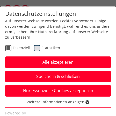
Zurück zur Newsübersicht
Datenschutzeinstellungen
Burgenländischer Tennisverband
Auf unserer Webseite werden Cookies verwendet. Einige
davon werden zwingend benötigt, während es uns andere
ermöglichen, Ihre Nutzererfahrung auf unserer Webseite
zu verbessern.
WTA
Turniere
Essenziell
Statistiken
WTA-Challenger Mumbai:
Tagger steht vor
Alle akzeptieren
nächstem Titelgewinn
Speichern & schließen
Nur eine Woche nach ihrem bisher
Nur essenzielle Cookies akzeptieren
größten Coup bietet sich dem ÖTV-Ass
die Gelegenheit, diesen zu toppen.
Weitere Informationen anzeigen
Essenziell
Verfasst von: Manuel Wachta, 07.02.2026
Essenzielle Cookies werden für grundlegende
Powered by