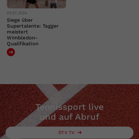
05.07.2024
Siege über
Supertalente: Tagger
meistert
Wimbledon-
Qualifikation
Tennissport live
und auf Abruf
ÖTV TV