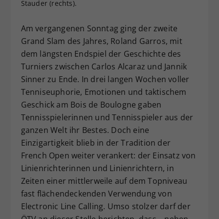
Stauder (rechts).
Dieser Wert speichert Ihre Consent-
Einstellungen. Unter anderem eine
Am vergangenen Sonntag ging der zweite
zufällig generierte ID, für die
Grand Slam des Jahres, Roland Garros, mit
Zweck
historische Speicherung Ihrer
dem längsten Endspiel der Geschichte des
vorgenommen Einstellungen, falls der
Webseiten-Betreiber dies eingestellt
Turniers zwischen Carlos Alcaraz und Jannik
hat.
Sinner zu Ende. In drei langen Wochen voller
Tenniseuphorie, Emotionen und taktischem
Geschick am Bois de Boulogne gaben
Tennisspielerinnen und Tennisspieler aus der
ganzen Welt ihr Bestes. Doch eine
Einzigartigkeit blieb in der Tradition der
French Open weiter verankert: der Einsatz von
Linienrichterinnen und Linienrichtern, in
Zeiten einer mittlerweile auf dem Topniveau
fast flächendeckenden Verwendung von
Electronic Line Calling. Umso stolzer darf der