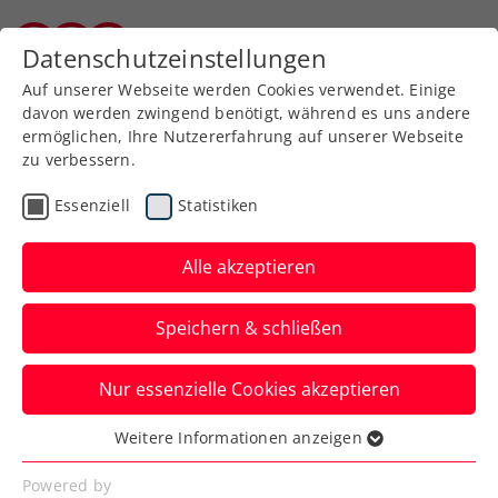
Zurück zur Newsübersicht
Datenschutzeinstellungen
Burgenländischer Tennisverband
Auf unserer Webseite werden Cookies verwendet. Einige
davon werden zwingend benötigt, während es uns andere
ermöglichen, Ihre Nutzererfahrung auf unserer Webseite
zu verbessern.
Rollstuhltennis
Inklusion
ATP
Essenziell
Statistiken
WTA
ITF
Turniere
Kids & Jugend
Alle akzeptieren
French Open: Österreich
Speichern & schließen
auch bei den Offiziellen
stark vertreten
Nur essenzielle Cookies akzeptieren
Eva Rungaldier und Martine Stauder
Weitere Informationen anzeigen
Essenziell
fungieren in Paris als Linienrichterin. Mit
Essenzielle Cookies werden für grundlegende
Powered by
auch ganz besonderen Einsätzen.