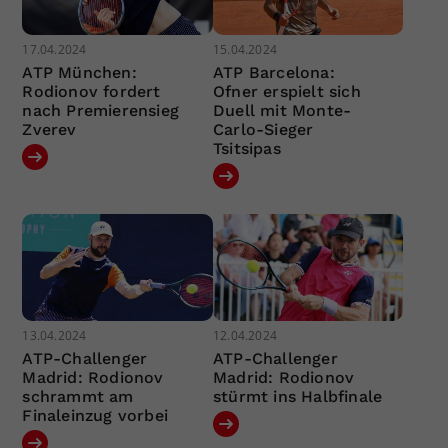
17.04.2024
15.04.2024
ATP München:
ATP Barcelona:
Rodionov fordert
Ofner erspielt sich
nach Premierensieg
Duell mit Monte-
Zverev
Carlo-Sieger
Tsitsipas
13.04.2024
12.04.2024
ATP-Challenger
ATP-Challenger
Madrid: Rodionov
Madrid: Rodionov
schrammt am
stürmt ins Halbfinale
Finaleinzug vorbei