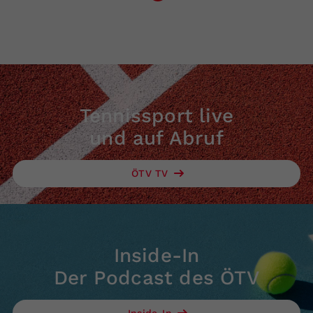
Tennissport live
und auf Abruf
ÖTV TV
Inside-In
Der Podcast des ÖTV
Inside-In