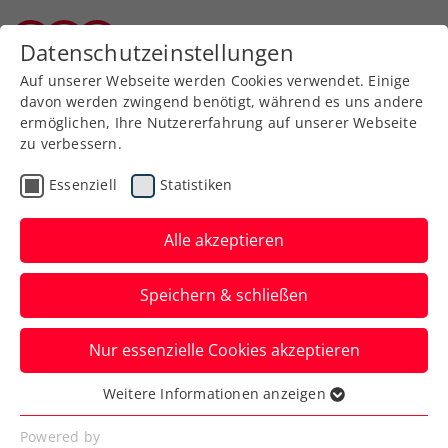
Zurück zur Newsübersicht
Datenschutzeinstellungen
Burgenländischer Tennisverband
Auf unserer Webseite werden Cookies verwendet. Einige
davon werden zwingend benötigt, während es uns andere
ermöglichen, Ihre Nutzererfahrung auf unserer Webseite
zu verbessern.
Turniere
ATP
Essenziell
Statistiken
ATP Madrid: Thiem dreht
Auftaktmatch in der
Alle akzeptieren
Qualifikation
Speichern & schließen
Jurij Rodionov scheidet in der spanischen
Nur essenzielle Cookies akzeptieren
Hauptstadt hingegen in der ersten Runde
knapp aus.
Weitere Informationen anzeigen
Essenziell
Verfasst von: Manuel Wachta, 23.04.2024
Essenzielle Cookies werden für grundlegende
Powered by