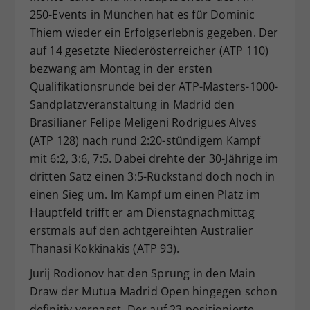
250-Events in München hat es für Dominic
Dieser Wert speichert Ihre Consent-
Einstellungen. Unter anderem eine
Thiem wieder ein Erfolgserlebnis gegeben. Der
zufällig generierte ID, für die
auf 14 gesetzte Niederösterreicher (ATP 110)
Zweck
historische Speicherung Ihrer
bezwang am Montag in der ersten
vorgenommen Einstellungen, falls der
Qualifikationsrunde bei der ATP-Masters-1000-
Webseiten-Betreiber dies eingestellt
Sandplatzveranstaltung in Madrid den
hat.
Brasilianer Felipe Meligeni Rodrigues Alves
(ATP 128) nach rund 2:20-stündigem Kampf
mit 6:2, 3:6, 7:5. Dabei drehte der 30-Jährige im
dritten Satz einen 3:5-Rückstand doch noch in
einen Sieg um. Im Kampf um einen Platz im
Hauptfeld trifft er am Dienstagnachmittag
erstmals auf den achtgereihten Australier
Thanasi Kokkinakis (ATP 93).
Jurij Rodionov hat den Sprung in den Main
Draw der Mutua Madrid Open hingegen schon
definitiv verpasst. Der auf 23 positionierte