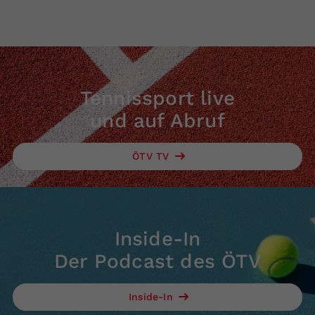
Tennissport live
und auf Abruf
ÖTV TV
Inside-In
Der Podcast des ÖTV
Inside-In