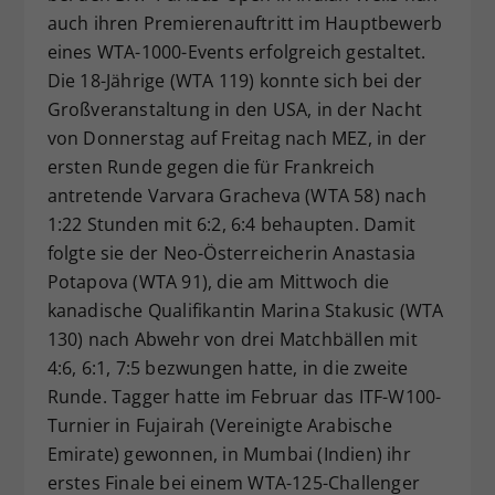
auch ihren Premierenauftritt im Hauptbewerb
Dieser Wert speichert Ihre Consent-
Einstellungen. Unter anderem eine
eines WTA-1000-Events erfolgreich gestaltet.
zufällig generierte ID, für die
Die 18-Jährige (WTA 119) konnte sich bei der
Zweck
historische Speicherung Ihrer
Großveranstaltung in den USA, in der Nacht
vorgenommen Einstellungen, falls der
von Donnerstag auf Freitag nach MEZ, in der
Webseiten-Betreiber dies eingestellt
ersten Runde gegen die für Frankreich
hat.
antretende Varvara Gracheva (WTA 58) nach
1:22 Stunden mit 6:2, 6:4 behaupten. Damit
folgte sie der Neo-Österreicherin Anastasia
Potapova (WTA 91), die am Mittwoch die
kanadische Qualifikantin Marina Stakusic (WTA
130) nach Abwehr von drei Matchbällen mit
4:6, 6:1, 7:5 bezwungen hatte, in die zweite
Runde. Tagger hatte im Februar das ITF-W100-
Turnier in Fujairah (Vereinigte Arabische
Emirate) gewonnen, in Mumbai (Indien) ihr
erstes Finale bei einem WTA-125-Challenger