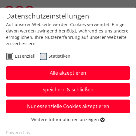
Zurück zur Newsübersicht
Datenschutzeinstellungen
Burgenländischer Tennisverband
Auf unserer Webseite werden Cookies verwendet. Einige
davon werden zwingend benötigt, während es uns andere
ermöglichen, Ihre Nutzererfahrung auf unserer Webseite
zu verbessern.
ATP
WTA
Turniere
Essenziell
Statistiken
WTA Indian Wells: Tagger
überzeugt bei 1000er-
Alle akzeptieren
Hauptfeldpremiere
Speichern & schließen
Die ÖTV-Zukunftshoffnung folgt damit im
Nur essenzielle Cookies akzeptieren
US-Bundesstaat Kalifornien Anastasia
Potapova in die zweite Runde.
Weitere Informationen anzeigen
Essenziell
Verfasst von: Manuel Wachta, 06.03.2026
Essenzielle Cookies werden für grundlegende
Powered by