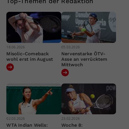
Top-Themen der Redaktion
18.06.2026
05.03.2026
Misolic-Comeback
Nervenstarke ÖTV-
wohl erst im August
Asse an verrücktem
Mittwoch
02.03.2026
23.02.2026
WTA Indian Wells:
Woche 8: