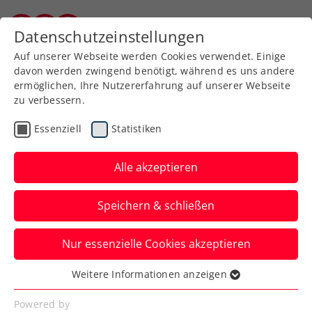
Zurück zur Newsübersicht
Datenschutzeinstellungen
Burgenländischer Tennisverband
Auf unserer Webseite werden Cookies verwendet. Einige
davon werden zwingend benötigt, während es uns andere
ermöglichen, Ihre Nutzererfahrung auf unserer Webseite
zu verbessern.
Verbands-Info
Essenziell
Statistiken
Weiterer Meilenstein: ÖTV
launcht eigene App
Alle akzeptieren
Seit dem 22. März 2024 ist die neue
Speichern & schließen
Anwendung bei Google Play und im App
Store gratis downzuloaden.
Nur essenzielle Cookies akzeptieren
Verfasst von: Manuel Wachta, 22.03.2024
Weitere Informationen anzeigen
Essenziell
Essenzielle Cookies werden für grundlegende
Powered by