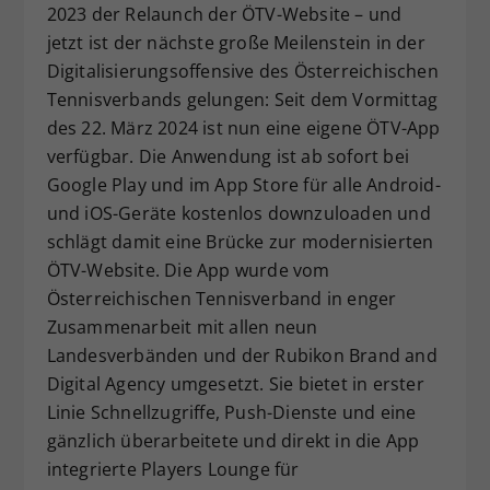
2023 der Relaunch der ÖTV-Website – und
Dieser Wert speichert Ihre Consent-
jetzt ist der nächste große Meilenstein in der
Einstellungen. Unter anderem eine
Digitalisierungsoffensive des Österreichischen
zufällig generierte ID, für die
Zweck
historische Speicherung Ihrer
Tennisverbands gelungen: Seit dem Vormittag
vorgenommen Einstellungen, falls der
des 22. März 2024 ist nun eine eigene ÖTV-App
Webseiten-Betreiber dies eingestellt
verfügbar. Die Anwendung ist ab sofort bei
hat.
Google Play und im App Store für alle Android-
und iOS-Geräte kostenlos downzuloaden und
schlägt damit eine Brücke zur modernisierten
ÖTV-Website. Die App wurde vom
Österreichischen Tennisverband in enger
Zusammenarbeit mit allen neun
Landesverbänden und der Rubikon Brand and
Digital Agency umgesetzt. Sie bietet in erster
Linie Schnellzugriffe, Push-Dienste und eine
gänzlich überarbeitete und direkt in die App
integrierte Players Lounge für