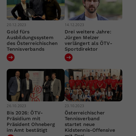
20.12.2023
14.12.2023
Gold fürs
Drei weitere Jahre:
Ausbildungssystem
Jürgen Melzer
des Österreichischen
verlängert als ÖTV-
Tennisverbands
Sportdirektor
26.10.2023
23.10.2023
Bis 2026: ÖTV-
Österreichischer
Präsidium mit
Tennisverband
Präsident Ohneberg
startet neue
im Amt bestätigt
Kidstennis-Offensive
mit Drei