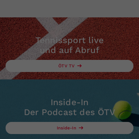
Tennissport live
und auf Abruf
ÖTV TV
Inside-In
Der Podcast des ÖTV
Inside-In