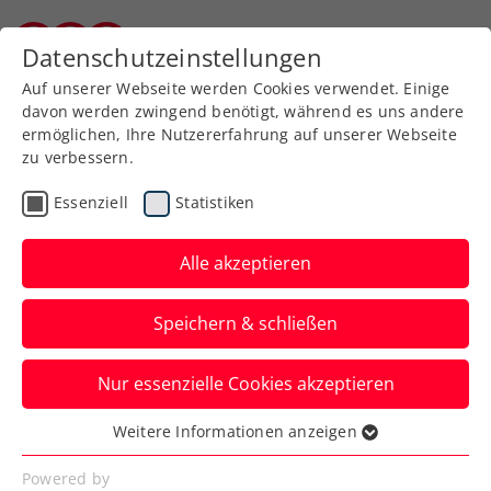
Zurück zur Newsübersicht
Datenschutzeinstellungen
Burgenländischer Tennisverband
Auf unserer Webseite werden Cookies verwendet. Einige
davon werden zwingend benötigt, während es uns andere
ermöglichen, Ihre Nutzererfahrung auf unserer Webseite
zu verbessern.
Rollstuhltennis
Verbands-Info
Essenziell
Statistiken
Kids & Jugend
Davis Cup
Alle akzeptieren
Billie Jean King Cup
ITF
Speichern & schließen
Textilprofi aus dem
Nur essenzielle Cookies akzeptieren
Ländle: iFLOW ist neuer,
Weitere Informationen anzeigen
offizieller Ausstatter des
Essenziell
ÖTV
Essenzielle Cookies werden für grundlegende
Powered by