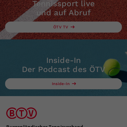
Tennissport live
und auf Abruf
ÖTV TV
Inside-In
Der Podcast des ÖTV
Inside-In