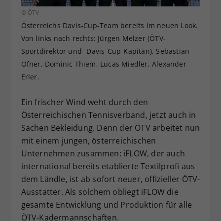
Dieser Wert speichert Ihre Consent-
© ÖTV
Einstellungen. Unter anderem eine
Österreichs Davis-Cup-Team bereits im neuen Look.
zufällig generierte ID, für die
Von links nach rechts: Jürgen Melzer (ÖTV-
Zweck
historische Speicherung Ihrer
Sportdirektor und -Davis-Cup-Kapitän), Sebastian
vorgenommen Einstellungen, falls der
Ofner, Dominic Thiem, Lucas Miedler, Alexander
Webseiten-Betreiber dies eingestellt
hat.
Erler.
Ein frischer Wind weht durch den
Österreichischen Tennisverband, jetzt auch in
Sachen Bekleidung. Denn der ÖTV arbeitet nun
mit einem jungen, österreichischen
Unternehmen zusammen: iFLOW, der auch
international bereits etablierte Textilprofi aus
dem Ländle, ist ab sofort neuer, offizieller ÖTV-
Ausstatter. Als solchem obliegt iFLOW die
gesamte Entwicklung und Produktion für alle
ÖTV-Kadermannschaften.