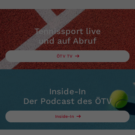
Tennissport live
und auf Abruf
ÖTV TV
Inside-In
Der Podcast des ÖTV
Inside-In