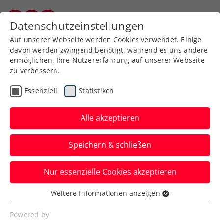
Zurück zur Newsübersicht
Datenschutzeinstellungen
Burgenländischer Tennisverband
Auf unserer Webseite werden Cookies verwendet. Einige
davon werden zwingend benötigt, während es uns andere
ermöglichen, Ihre Nutzererfahrung auf unserer Webseite
zu verbessern.
Turniere
ATP
Essenziell
Statistiken
ATP-Challenger Troyes:
Oberleitner krönt starke
Alle akzeptieren
Woche mit 32.
Speichern & schließen
Doppeltitel
Nur essenzielle Cookies akzeptieren
Zum insgesamt dritten Mal triumphiert
das ÖTV-Ass in Frankreich auf ATP-
Weitere Informationen anzeigen
Essenziell
Challenger-Ebene.
Essenzielle Cookies werden für grundlegende
Powered by