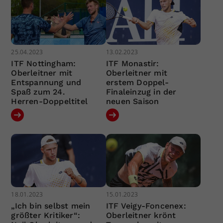
25.04.2023
13.02.2023
ITF Nottingham:
ITF Monastir:
Oberleitner mit
Oberleitner mit
Entspannung und
erstem Doppel-
Spaß zum 24.
Finaleinzug in der
Herren-Doppeltitel
neuen Saison
18.01.2023
15.01.2023
„Ich bin selbst mein
ITF Veigy-Foncenex:
größter Kritiker“:
Oberleitner krönt