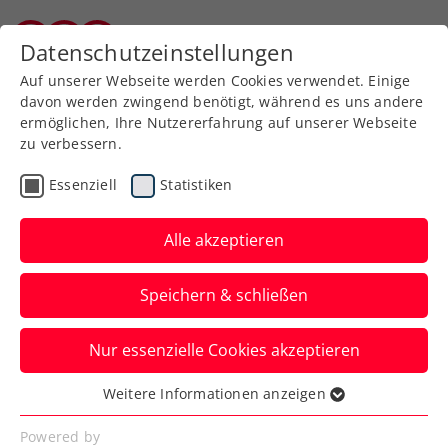
Zurück zur Newsübersicht
Datenschutzeinstellungen
Burgenländischer Tennisverband
Auf unserer Webseite werden Cookies verwendet. Einige
davon werden zwingend benötigt, während es uns andere
ermöglichen, Ihre Nutzererfahrung auf unserer Webseite
zu verbessern.
Turniere
Senioren
Essenziell
Statistiken
ÖTV-Senioren-
Hallenmeisterschaften:
Alle akzeptieren
Highlight der
Speichern & schließen
Hallensaison steht bevor
Nur essenzielle Cookies akzeptieren
Vom 3. bis 9. Februar wird auch heuer im
Colony Club im 14. Wiener
Weitere Informationen anzeigen
Essenziell
Gemeindebezirk aufgeschlagen.
Essenzielle Cookies werden für grundlegende
Powered by