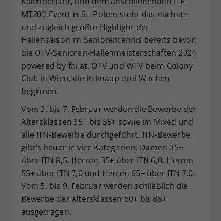
Kalenderjahr, und dem anschließenden ITF-
Dieser Wert speichert Ihre Consent-
MT200-Event in St. Pölten steht das nächste
Einstellungen. Unter anderem eine
und zugleich größte Highlight der
zufällig generierte ID, für die
Hallensaison im Seniorentennis bereits bevor:
Zweck
historische Speicherung Ihrer
die ÖTV-Senioren-Hallenmeisterschaften 2024
vorgenommen Einstellungen, falls der
powered by fhi.at, ÖTV und WTV beim Colony
Webseiten-Betreiber dies eingestellt
hat.
Club in Wien, die in knapp drei Wochen
beginnen.
Vom 3. bis 7. Februar werden die Bewerbe der
Altersklassen 35+ bis 55+ sowie im Mixed und
alle ITN-Bewerbe durchgeführt. ITN-Bewerbe
gibt’s heuer in vier Kategorien: Damen 35+
über ITN 8,5, Herren 35+ über ITN 6,0, Herren
55+ über ITN 7,0 und Herren 65+ über ITN 7,0.
Vom 5. bis 9. Februar werden schließlich die
Bewerbe der Altersklassen 60+ bis 85+
ausgetragen.