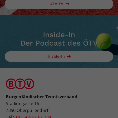
ÖTV TV
Inside-In
Der Podcast des ÖTV
Inside-In
Burgenländischer Tennisverband
Stadiongasse 16
7350 Oberpullendorf
Tel.:
+43 664 92 62 234