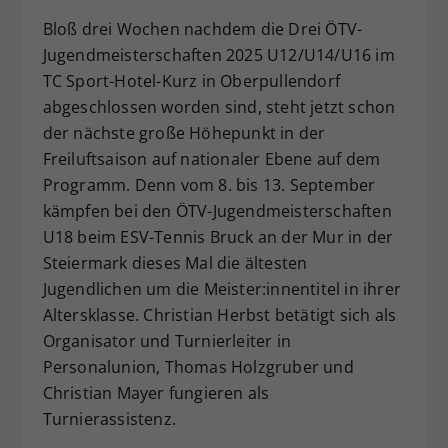
Dieser Wert speichert Ihre Consent-
Bloß drei Wochen nachdem die Drei ÖTV-
Einstellungen. Unter anderem eine
Jugendmeisterschaften 2025 U12/U14/U16 im
zufällig generierte ID, für die
TC Sport-Hotel-Kurz in Oberpullendorf
Zweck
historische Speicherung Ihrer
abgeschlossen worden sind, steht jetzt schon
vorgenommen Einstellungen, falls der
der nächste große Höhepunkt in der
Webseiten-Betreiber dies eingestellt
hat.
Freiluftsaison auf nationaler Ebene auf dem
Programm. Denn vom 8. bis 13. September
kämpfen bei den ÖTV-Jugendmeisterschaften
U18 beim ESV-Tennis Bruck an der Mur in der
Steiermark dieses Mal die ältesten
Jugendlichen um die Meister:innentitel in ihrer
Altersklasse. Christian Herbst betätigt sich als
Organisator und Turnierleiter in
Personalunion, Thomas Holzgruber und
Christian Mayer fungieren als
Turnierassistenz.