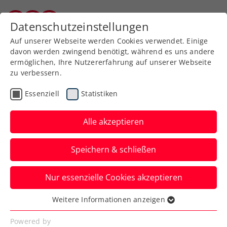
Zurück zur Newsübersicht
Datenschutzeinstellungen
Burgenländischer Tennisverband
Auf unserer Webseite werden Cookies verwendet. Einige
davon werden zwingend benötigt, während es uns andere
ermöglichen, Ihre Nutzererfahrung auf unserer Webseite
zu verbessern.
Turniere
Kids & Jugend
Essenziell
Statistiken
ÖTV-
Jugendmeisterschaften
Alle akzeptieren
U18: Nennschluss in
Speichern & schließen
Bruck an der Mur
Nur essenzielle Cookies akzeptieren
Noch bis Dienstag, 2. September 2025,
um 20:00 Uhr kann man für dieses
Weitere Informationen anzeigen
Essenziell
Highlight der Freiluftsaison nennen.
Essenzielle Cookies werden für grundlegende
Powered by