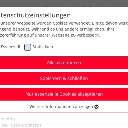
ÖTV
Landesverbände
News
tenschutzeinstellungen
 unserer Webseite werden Cookies verwendet. Einige davon wer
Ausbildung
Services
Über uns
ngend benötigt, während es uns andere ermöglichen, Ihre
zererfahrung auf unserer Webseite zu verbessern.
Essenziell
Statistiken
Alle akzeptieren
Speichern & schließen
Nur essenzielle Cookies akzeptieren
sterschaften 2024:
Weitere Informationen anzeigen
ssenziell
u den Hauptbewerben
senzielle Cookies werden für grundlegende Funktionen der
ered by
bseite benötigt. Dadurch ist gewährleistet, dass die Webseite
linski Cookie Consent