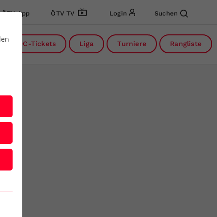
ÖTV App
ÖTV TV
Login
Suchen
den
DC-Tickets
Liga
Turniere
Rangliste