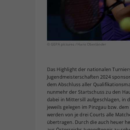
© GEPA pictures / Hans Oberländer
Das Highlight der nationalen Turnie
Jugendmeisterschaften 2024 sponsored
dem Abschluss aller Qualifikations
nunmehr der Startschuss zu den Hau
dabei in Mittersill aufgeschlagen, in
jeweils gelegen im Pinzgau bzw. dem
werden von je drei Courts alle Matc
übertragen. Durch die auch heuer h
aus Österreichs Jugendtennis zu seh