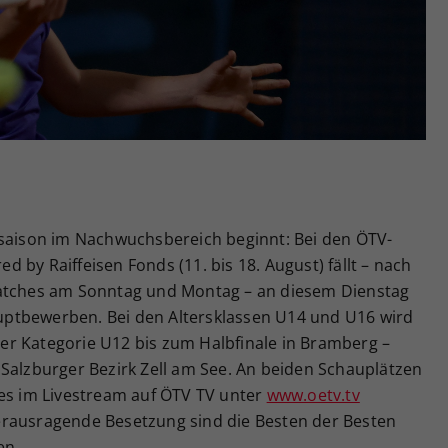
Zweck
generierte ID, für die historische Speicherung
Ihrer vorgenommen Einstellungen, falls der
Webseiten-Betreiber dies eingestellt hat.
rsaison im Nachwuchsbereich beginnt: Bei den ÖTV-
 by Raiffeisen Fonds (11. bis 18. August) fällt – nach
matches am Sonntag und Montag – an diesem Dienstag
ptbewerben. Bei den Altersklassen U14 und U16 wird
 der Kategorie U12 bis zum Halbfinale in Bramberg –
 Salzburger Bezirk Zell am See. An beiden Schauplätzen
hes im Livestream auf ÖTV TV unter
www.oetv.tv
erausragende Besetzung sind die Besten der Besten
en.