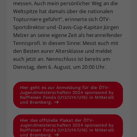
messen. Auch mein persönlicher Weg an die
Weltspitze hat damals über die nationalen
Topturniere geführt“, erinnerte sich ÖTV-
Sportdirektor und -Davis-Cup-Kapitän Jürgen
Melzer an seine eigene Zeit als heranreifender
Tennisprofi. In diesem Sinne: Messt euch mit
den Besten eurer Altersklasse und meldet
euch jetzt an. Nennschluss ist bereits am
Dienstag, dem 6. August, um 20:00 Uhr.
Hier geht es zur Anmeldung für die ÖTV-
Jugendmeisterschaften 2024 sponsored by
Raiffeisen Fonds (U12/U14/U16) in Mittersill
und Bramberg.
Hier das offizielle Plakat der ÖTV-
Jugendmeisterschaften 2024 sponsored by
Raiffeisen Fonds (U12/U14/U16) in Mittersill
und Bramberg.