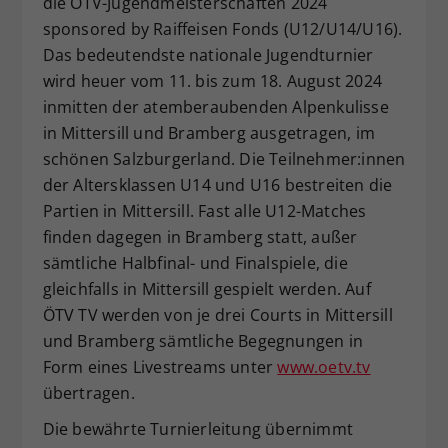
die ÖTV-Jugendmeisterschaften 2024
Dieser Wert speichert Ihre Consent-
sponsored by Raiffeisen Fonds (U12/U14/U16).
Einstellungen. Unter anderem eine
Das bedeutendste nationale Jugendturnier
zufällig generierte ID, für die
wird heuer vom 11. bis zum 18. August 2024
Zweck
historische Speicherung Ihrer
inmitten der atemberaubenden Alpenkulisse
vorgenommen Einstellungen, falls der
in Mittersill und Bramberg ausgetragen, im
Webseiten-Betreiber dies eingestellt
hat.
schönen Salzburgerland. Die Teilnehmer:innen
der Altersklassen U14 und U16 bestreiten die
Partien in Mittersill. Fast alle U12-Matches
finden dagegen in Bramberg statt, außer
sämtliche Halbfinal- und Finalspiele, die
gleichfalls in Mittersill gespielt werden. Auf
ÖTV TV werden von je drei Courts in Mittersill
und Bramberg sämtliche Begegnungen in
Form eines Livestreams unter
www.oetv.tv
übertragen.
Die bewährte Turnierleitung übernimmt