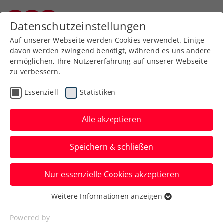
Zurück zur Newsübersicht
Datenschutzeinstellungen
Burgenländischer Tennisverband
Auf unserer Webseite werden Cookies verwendet. Einige
davon werden zwingend benötigt, während es uns andere
ermöglichen, Ihre Nutzererfahrung auf unserer Webseite
zu verbessern.
Turniere
Kids & Jugend
Essenziell
Statistiken
ÖTV-
Jugendmeisterschaften
Alle akzeptieren
2024 sponsored by
Speichern & schließen
Raiffeisen Fonds
Nur essenzielle Cookies akzeptieren
Bis 6. August, 20:00 Uhr, könnt ihr euch
fürs Jugendtennis-Highlight in Mittersill
Weitere Informationen anzeigen
Essenziell
und Bramberg anmelden.
Essenzielle Cookies werden für grundlegende
Powered by