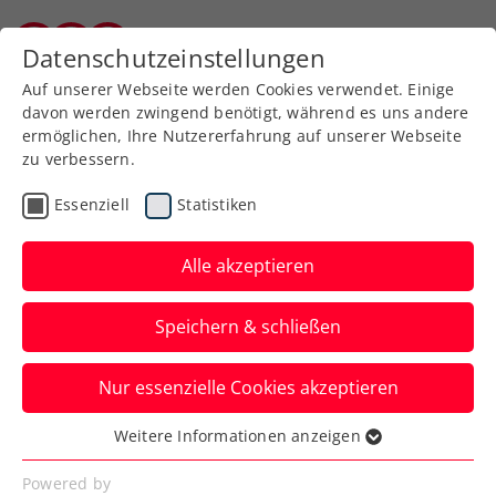
Zurück zur Newsübersicht
Datenschutzeinstellungen
Burgenländischer Tennisverband
Auf unserer Webseite werden Cookies verwendet. Einige
davon werden zwingend benötigt, während es uns andere
ermöglichen, Ihre Nutzererfahrung auf unserer Webseite
zu verbessern.
Turniere
Kids & Jugend
Essenziell
Statistiken
Drei ÖTV-
Jugendmeisterschaften
Alle akzeptieren
2025 U12/U14/U16 live auf
Speichern & schließen
ÖTV TV & KURIER.at
Nur essenzielle Cookies akzeptieren
Die nationalen Titelkämpfe in
Oberpullendorf laufen seit 11. August und
Weitere Informationen anzeigen
Essenziell
noch bis 17. August.
Essenzielle Cookies werden für grundlegende
Powered by