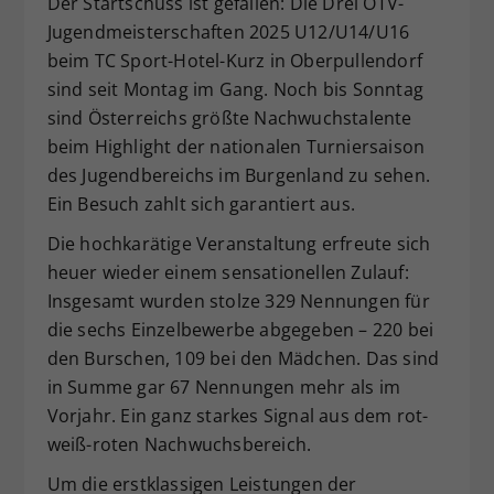
Der Startschuss ist gefallen: Die Drei ÖTV-
Dieser Wert speichert Ihre Consent-
Jugendmeisterschaften 2025 U12/U14/U16
Einstellungen. Unter anderem eine
beim TC Sport-Hotel-Kurz in Oberpullendorf
zufällig generierte ID, für die
sind seit Montag im Gang. Noch bis Sonntag
Zweck
historische Speicherung Ihrer
sind Österreichs größte Nachwuchstalente
vorgenommen Einstellungen, falls der
beim Highlight der nationalen Turniersaison
Webseiten-Betreiber dies eingestellt
hat.
des Jugendbereichs im Burgenland zu sehen.
Ein Besuch zahlt sich garantiert aus.
Die hochkarätige Veranstaltung erfreute sich
heuer wieder einem sensationellen Zulauf:
Insgesamt wurden stolze 329 Nennungen für
die sechs Einzelbewerbe abgegeben – 220 bei
den Burschen, 109 bei den Mädchen. Das sind
in Summe gar 67 Nennungen mehr als im
Vorjahr. Ein ganz starkes Signal aus dem rot-
weiß-roten Nachwuchsbereich.
Um die erstklassigen Leistungen der