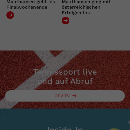
Mauthausen geht ins
Mauthausen ging mit
Finalwochenende
österreichischen
Erfolgen los
Tennissport live
und auf Abruf
ÖTV TV
Inside-In