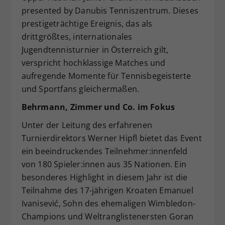
presented by Danubis Tenniszentrum. Dieses
Dieser Wert speichert Ihre Consent-
Einstellungen. Unter anderem eine
prestigeträchtige Ereignis, das als
zufällig generierte ID, für die
drittgrößtes, internationales
Zweck
historische Speicherung Ihrer
Jugendtennisturnier in Österreich gilt,
vorgenommen Einstellungen, falls der
verspricht hochklassige Matches und
Webseiten-Betreiber dies eingestellt
aufregende Momente für Tennisbegeisterte
hat.
und Sportfans gleichermaßen.
Behrmann, Zimmer und Co. im Fokus
Unter der Leitung des erfahrenen
Turnierdirektors Werner Hipfl bietet das Event
ein beeindruckendes Teilnehmer:innenfeld
von 180 Spieler:innen aus 35 Nationen. Ein
besonderes Highlight in diesem Jahr ist die
Teilnahme des 17-jährigen Kroaten Emanuel
Ivanisević, Sohn des ehemaligen Wimbledon-
Champions und Weltranglistenersten Goran