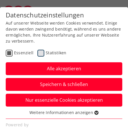
Zurück zur Newsübersicht
Datenschutzeinstellungen
Burgenländischer Tennisverband
Auf unserer Webseite werden Cookies verwendet. Einige
davon werden zwingend benötigt, während es uns andere
ermöglichen, Ihre Nutzererfahrung auf unserer Webseite
zu verbessern.
Turniere
Kids & Jugend
ITF
Essenziell
Statistiken
ITF Mauthausen:
Ivanisević-Sohn und viele
Alle akzeptieren
heimische Hoffnungen
Speichern & schließen
Der 4. Upper Austrian Junior Grand Prix
Nur essenzielle Cookies akzeptieren
Mauthausen presented by Danubis
Tenniszentrum ist eröffnet.
Weitere Informationen anzeigen
Essenziell
Verfasst von: Presseaussendung / Redaktion, 05.08.2024
Essenzielle Cookies werden für grundlegende
Powered by