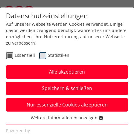
Zurück zur Newsübersicht
Datenschutzeinstellungen
Burgenländischer Tennisverband
Auf unserer Webseite werden Cookies verwendet. Einige
davon werden zwingend benötigt, während es uns andere
ermöglichen, Ihre Nutzererfahrung auf unserer Webseite
zu verbessern.
Turniere
Kids & Jugend
Essenziell
Statistiken
Jugendturnier in
Mauthausen geht ins
Alle akzeptieren
Finalwochenende
Speichern & schließen
Nach dem Einzel-Aus von Alexandra
Nur essenzielle Cookies akzeptieren
Zimmer gibt es nur noch im Burschen-
Doppel heimische Titelchancen.
Weitere Informationen anzeigen
Essenziell
Verfasst von: , 12.08.2023
Essenzielle Cookies werden für grundlegende
Powered by