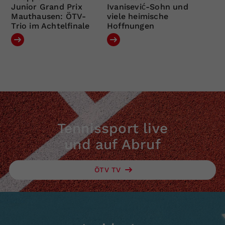
Junior Grand Prix
Ivanisević-Sohn und
Mauthausen: ÖTV-
viele heimische
Trio im Achtelfinale
Hoffnungen
Tennissport live
und auf Abruf
ÖTV TV