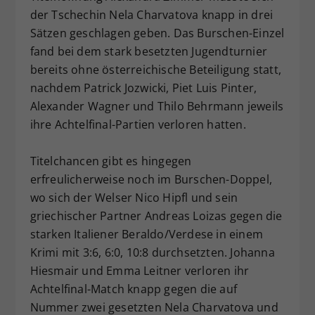
der Tschechin Nela Charvatova knapp in drei
Dieser Wert speichert Ihre Consent-
Einstellungen. Unter anderem eine
Sätzen geschlagen geben. Das Burschen-Einzel
zufällig generierte ID, für die
fand bei dem stark besetzten Jugendturnier
Zweck
historische Speicherung Ihrer
bereits ohne österreichische Beteiligung statt,
vorgenommen Einstellungen, falls der
nachdem Patrick Jozwicki, Piet Luis Pinter,
Webseiten-Betreiber dies eingestellt
Alexander Wagner und Thilo Behrmann jeweils
hat.
ihre Achtelfinal-Partien verloren hatten.
Titelchancen gibt es hingegen
erfreulicherweise noch im Burschen-Doppel,
wo sich der Welser Nico Hipfl und sein
griechischer Partner Andreas Loizas gegen die
starken Italiener Beraldo/Verdese in einem
Krimi mit 3:6, 6:0, 10:8 durchsetzten. Johanna
Hiesmair und Emma Leitner verloren ihr
Achtelfinal-Match knapp gegen die auf
Nummer zwei gesetzten Nela Charvatova und