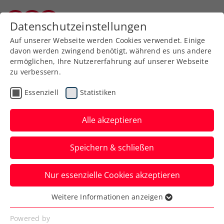
Zurück zur Newsübersicht
Datenschutzeinstellungen
Burgenländischer Tennisverband
Auf unserer Webseite werden Cookies verwendet. Einige
davon werden zwingend benötigt, während es uns andere
ermöglichen, Ihre Nutzererfahrung auf unserer Webseite
zu verbessern.
Kids & Jugend
Essenziell
Statistiken
Titel in Mauthausen
gingen nach Rumänien
Alle akzeptieren
und Russland
Speichern & schließen
Matei Todoran und Emilia Kats holten die
Nur essenzielle Cookies akzeptieren
Trophäen.
Weitere Informationen anzeigen
Verfasst von: , 13.08.2023
Essenziell
Essenzielle Cookies werden für grundlegende
Powered by