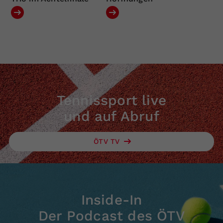
Tennissport live
und auf Abruf
ÖTV TV
Inside-In
Der Podcast des ÖTV