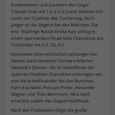
Zuseherinnen und Zusehern den Ungar
Dieser Wert speichert Ihre Consent-
Trisztan Gubi mit 1:6, 6:3, 6:3 und sicherte sich
Einstellungen. Unter anderem eine
zufällig generierte ID, für die
somit mit 15 Jahren den Turniersieg. Noch
Zweck
historische Speicherung Ihrer
jünger ist die Siegerin bei den Mädchen: Die
vorgenommen Einstellungen, falls der
erst 14-jährige Russin Emilia Kats schlug in
Webseiten-Betreiber dies eingestellt
einem spannenden Finale Nela Charvatova aus
hat.
Tschechien mit 6:3, 2:6, 6:2.
Die besten österreichischen Leistungen bei
diesem stark besetzten Turniere lieferten
Alexandra Zimmer, die im Viertelfinale der
späteren Finalistin Charvatova unterlegen war,
und die Achtelfinalisten bei den Burschen,
Patrick Jozwicki, Piet Luis Pinter, Alexander
Wagner und Thilo Behrmann. Nico Hipfl
erreichte zudem das Doppel-Halbfinale.
Nach den Finalspielen folgte die große