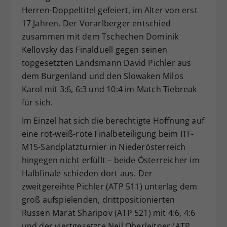
Herren-Doppeltitel gefeiert, im Alter von erst
17 Jahren. Der Vorarlberger entschied
zusammen mit dem Tschechen Dominik
Kellovsky das Finalduell gegen seinen
topgesetzten Landsmann David Pichler aus
dem Burgenland und den Slowaken Milos
Karol mit 3:6, 6:3 und 10:4 im Match Tiebreak
für sich.
Im Einzel hat sich die berechtigte Hoffnung auf
eine rot-weiß-rote Finalbeteiligung beim ITF-
M15-Sandplatzturnier in Niederösterreich
hingegen nicht erfüllt – beide Österreicher im
Halbfinale schieden dort aus. Der
zweitgereihte Pichler (ATP 511) unterlag dem
groß aufspielenden, drittpositionierten
Russen Marat Sharipov (ATP 521) mit 4:6, 4:6
und der viertgesetzte Neil Oberleitner (ATP