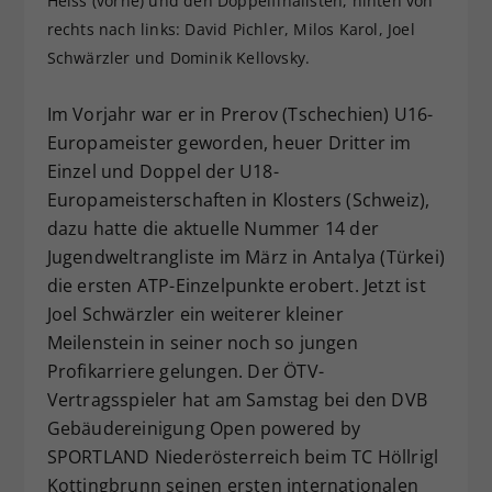
Heiss (vorne) und den Doppelfinalisten, hinten von
Dieser Wert speichert Ihre Consent-
rechts nach links: David Pichler, Milos Karol, Joel
Einstellungen. Unter anderem eine
Schwärzler und Dominik Kellovsky.
zufällig generierte ID, für die
Zweck
historische Speicherung Ihrer
Im Vorjahr war er in Prerov (Tschechien) U16-
vorgenommen Einstellungen, falls der
Europameister geworden, heuer Dritter im
Webseiten-Betreiber dies eingestellt
Einzel und Doppel der U18-
hat.
Europameisterschaften in Klosters (Schweiz),
dazu hatte die aktuelle Nummer 14 der
Jugendweltrangliste im März in Antalya (Türkei)
die ersten ATP-Einzelpunkte erobert. Jetzt ist
Joel Schwärzler ein weiterer kleiner
Meilenstein in seiner noch so jungen
Profikarriere gelungen. Der ÖTV-
Vertragsspieler hat am Samstag bei den DVB
Gebäudereinigung Open powered by
SPORTLAND Niederösterreich beim TC Höllrigl
Kottingbrunn seinen ersten internationalen