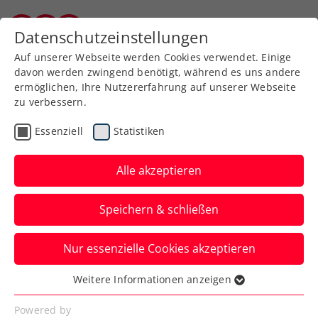
Zurück zur Newsübersicht
Datenschutzeinstellungen
Burgenländischer Tennisverband
Auf unserer Webseite werden Cookies verwendet. Einige
davon werden zwingend benötigt, während es uns andere
ermöglichen, Ihre Nutzererfahrung auf unserer Webseite
zu verbessern.
Turniere
ITF
Essenziell
Statistiken
ITF Kottingbrunn:
Schwärzler mit erst 17
Alle akzeptieren
Jahren zum ersten
Speichern & schließen
Herren-Doppeltitel
Nur essenzielle Cookies akzeptieren
Der ÖTV-Jungstar gewinnt das Doppel-
Finalduell gegen Landsmann David
Weitere Informationen anzeigen
Essenziell
Pichler.
Essenzielle Cookies werden für grundlegende
Powered by