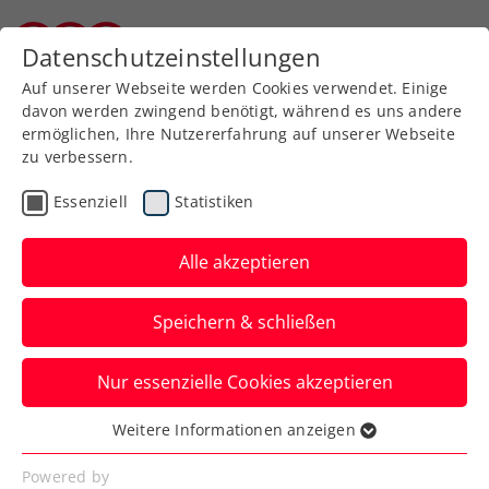
Zurück zur Newsübersicht
Datenschutzeinstellungen
Burgenländischer Tennisverband
Auf unserer Webseite werden Cookies verwendet. Einige
davon werden zwingend benötigt, während es uns andere
ermöglichen, Ihre Nutzererfahrung auf unserer Webseite
zu verbessern.
Turniere
ITF
Essenziell
Statistiken
ITF Kottingbrunn:
Halbfinale! Pichler und
Alle akzeptieren
Oberleitner bleiben im
Speichern & schließen
Titelrennen
Nur essenzielle Cookies akzeptieren
Im Doppel kommt es zum rot-weiß-roten
Finalduell zwischen David Pichler und Joel
Weitere Informationen anzeigen
Essenziell
Schwärzler.
Essenzielle Cookies werden für grundlegende
Powered by