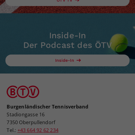
ÖTV TV
Inside-In
Der Podcast des ÖTV
Inside-In
Burgenländischer Tennisverband
Stadiongasse 16
7350 Oberpullendorf
Tel.:
+43 664 92 62 234