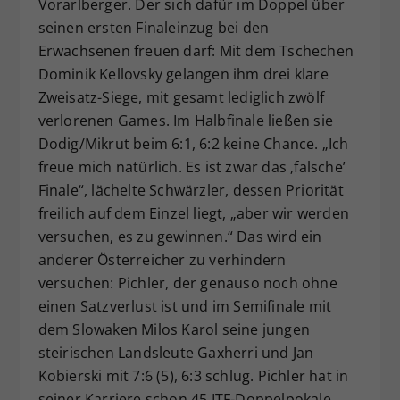
Vorarlberger. Der sich dafür im Doppel über
seinen ersten Finaleinzug bei den
Erwachsenen freuen darf: Mit dem Tschechen
Dominik Kellovsky gelangen ihm drei klare
Zweisatz-Siege, mit gesamt lediglich zwölf
verlorenen Games. Im Halbfinale ließen sie
Dodig/Mikrut beim 6:1, 6:2 keine Chance. „Ich
freue mich natürlich. Es ist zwar das ‚falsche’
Finale“, lächelte Schwärzler, dessen Priorität
freilich auf dem Einzel liegt, „aber wir werden
versuchen, es zu gewinnen.“ Das wird ein
anderer Österreicher zu verhindern
versuchen: Pichler, der genauso noch ohne
einen Satzverlust ist und im Semifinale mit
dem Slowaken Milos Karol seine jungen
steirischen Landsleute Gaxherri und Jan
Kobierski mit 7:6 (5), 6:3 schlug. Pichler hat in
seiner Karriere schon 45 ITF-Doppelpokale