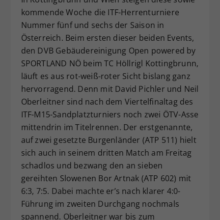
Dieser Wert speichert Ihre Consent-
kommende Woche die ITF-Herrenturniere
Einstellungen. Unter anderem eine
Nummer fünf und sechs der Saison in
zufällig generierte ID, für die
Österreich. Beim ersten dieser beiden Events,
Zweck
historische Speicherung Ihrer
den DVB Gebäudereinigung Open powered by
vorgenommen Einstellungen, falls der
SPORTLAND NÖ beim TC Höllrigl Kottingbrunn,
Webseiten-Betreiber dies eingestellt
läuft es aus rot-weiß-roter Sicht bislang ganz
hat.
hervorragend. Denn mit David Pichler und Neil
Oberleitner sind nach dem Viertelfinaltag des
ITF-M15-Sandplatzturniers noch zwei ÖTV-Asse
mittendrin im Titelrennen. Der erstgenannte,
auf zwei gesetzte Burgenländer (ATP 511) hielt
sich auch in seinem dritten Match am Freitag
schadlos und bezwang den an sieben
gereihten Slowenen Bor Artnak (ATP 602) mit
6:3, 7:5. Dabei machte er’s nach klarer 4:0-
Führung im zweiten Durchgang nochmals
spannend. Oberleitner war bis zum