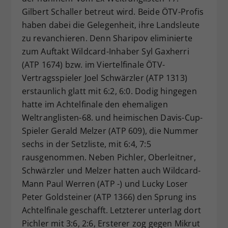
Gilbert Schaller betreut wird. Beide ÖTV-Profis
haben dabei die Gelegenheit, ihre Landsleute
zu revanchieren. Denn Sharipov eliminierte
zum Auftakt Wildcard-Inhaber Syl Gaxherri
(ATP 1674) bzw. im Viertelfinale ÖTV-
Vertragsspieler Joel Schwärzler (ATP 1313)
erstaunlich glatt mit 6:2, 6:0. Dodig hingegen
hatte im Achtelfinale den ehemaligen
Weltranglisten-68. und heimischen Davis-Cup-
Spieler Gerald Melzer (ATP 609), die Nummer
sechs in der Setzliste, mit 6:4, 7:5
rausgenommen. Neben Pichler, Oberleitner,
Schwärzler und Melzer hatten auch Wildcard-
Mann Paul Werren (ATP -) und Lucky Loser
Peter Goldsteiner (ATP 1366) den Sprung ins
Achtelfinale geschafft. Letzterer unterlag dort
Pichler mit 3:6, 2:6, Ersterer zog gegen Mikrut