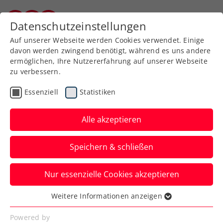
Zurück zur Newsübersicht
Datenschutzeinstellungen
Burgenländischer Tennisverband
Auf unserer Webseite werden Cookies verwendet. Einige
davon werden zwingend benötigt, während es uns andere
ermöglichen, Ihre Nutzererfahrung auf unserer Webseite
zu verbessern.
Turniere
ITF
Essenziell
Statistiken
ATC Open presented by
WTV: Toptennis hautnah,
Alle akzeptieren
VIP-Lounge und
Speichern & schließen
Livestream
Nur essenzielle Cookies akzeptieren
Beim ITF-M15-Turnier am TC Alt Erlaa
schlagen Davis-Cup-Ass Gerald Melzer,
Weitere Informationen anzeigen
Essenziell
Jungstar Sebastian Sorger etc. auf.
Essenzielle Cookies werden für grundlegende
Powered by