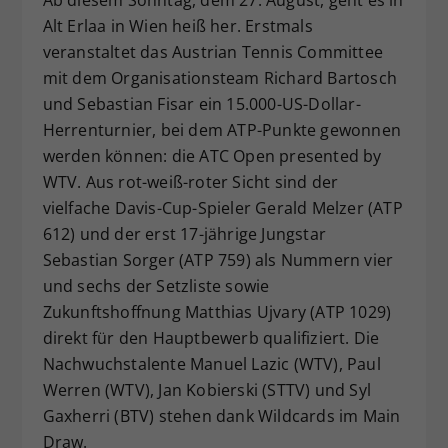
Dieser Wert speichert Ihre Consent-
Alt Erlaa in Wien heiß her. Erstmals
Einstellungen. Unter anderem eine
veranstaltet das Austrian Tennis Committee
zufällig generierte ID, für die
mit dem Organisationsteam Richard Bartosch
Zweck
historische Speicherung Ihrer
und Sebastian Fisar ein 15.000-US-Dollar-
vorgenommen Einstellungen, falls der
Herrenturnier, bei dem ATP-Punkte gewonnen
Webseiten-Betreiber dies eingestellt
werden können: die ATC Open presented by
hat.
WTV. Aus rot-weiß-roter Sicht sind der
vielfache Davis-Cup-Spieler Gerald Melzer (ATP
612) und der erst 17-jährige Jungstar
Sebastian Sorger (ATP 759) als Nummern vier
und sechs der Setzliste sowie
Zukunftshoffnung Matthias Ujvary (ATP 1029)
direkt für den Hauptbewerb qualifiziert. Die
Nachwuchstalente Manuel Lazic (WTV), Paul
Werren (WTV), Jan Kobierski (STTV) und Syl
Gaxherri (BTV) stehen dank Wildcards im Main
Draw.