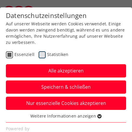
Zurück zur Newsübersicht
Datenschutzeinstellungen
Burgenländischer Tennisverband
Auf unserer Webseite werden Cookies verwendet. Einige
davon werden zwingend benötigt, während es uns andere
ermöglichen, Ihre Nutzererfahrung auf unserer Webseite
zu verbessern.
Turniere
Kids & Jugend
Essenziell
Statistiken
ITF-Jugend-Freiluftserie
startet mit Heimtriumph
Alle akzeptieren
für Szerencsits in
Speichern & schließen
Güssing
Nur essenzielle Cookies akzeptieren
Das ÖTV-Talent ließ sich bei seinem
Heimturnier in Güssing von nichts und
Weitere Informationen anzeigen
Essenziell
niemandem aus der Ruhe bringen.
Essenzielle Cookies werden für grundlegende
Powered by