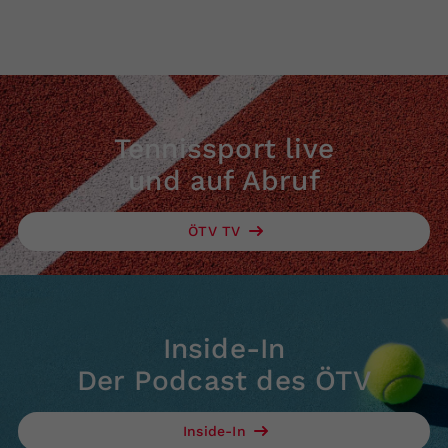
Tennissport live
und auf Abruf
ÖTV TV
Inside-In
Der Podcast des ÖTV
Inside-In