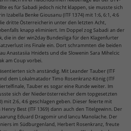
lte es für Sabadi jedoch nicht klappen, sie musste sich
n Izabella Benke Giousanu (ITF 1374) mit 1:6, 6:1, 4:6
die dritte Österreicherin unter den letzten Acht,
ebenfalls knapp eliminiert. Im Doppel zog Sabadi an der
k, die in der win2day Bundesliga für den Klagenfurter
Satzverlust ins Finale ein. Dort schrammten die beiden
au Anastasiia Hnidets und die Slowenin Sara Mihelcic
eak am Coup vorbei.
sentierten sich anständig. Mit Leander Tauber (ITF
 und dem Lokalmatador Timo Rosenkranz-König (ITF
iertelfinale, Tauber es sogar eine Runde weiter. Im
usste sich der Niederösterreicher dem topgesetzten
 mit 2:6, 4:6 geschlagen geben. Dieser feierte mit
n Henry Best (ITF 1369) dann auch den Titelgewinn. Der
Paarung Eduard Dragomir und Iancu Manolache. Der
urniers im Südburgenland, Herbert Rosenkranz, freute