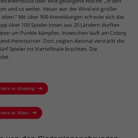
Wettereinflüsse über eine gelungene Woche: „In den
gen und so weiter. Heuer war der Wind ein großer
er eben.“ Mit über 900 Anmeldungen erfreute sich das
pp über 100 Spieler:innen aus 20 Ländern durften
 Open um Punkte kämpfen. Inzwischen läuft am Colony
gend-Heimturnier. Dort zeigten diesmal verstärkt die
nf Spieler ins Viertelfinale brachten. Die
det.
niers in Güssing.
niers in Wien.