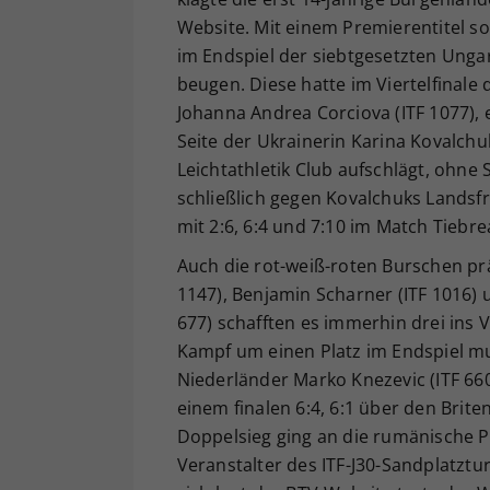
Website. Mit einem Premierentitel sol
im Endspiel der siebtgesetzten Ungari
beugen. Diese hatte im Viertelfinale 
Johanna Andrea Corciova (ITF 1077), 
Seite der Ukrainerin Karina Kovalchu
Leichtathletik Club aufschlägt, ohne 
schließlich gegen Kovalchuks Landsfr
mit 2:6, 6:4 und 7:10 im Match Tiebr
Auch die rot-weiß-roten Burschen prä
1147), Benjamin Scharner (ITF 1016)
677) schafften es immerhin drei ins V
Kampf um einen Platz im Endspiel m
Niederländer Marko Knezevic (ITF 660)
einem finalen 6:4, 6:1 über den Brite
Doppelsieg ging an die rumänische 
Veranstalter des ITF-J30-Sandplatzt