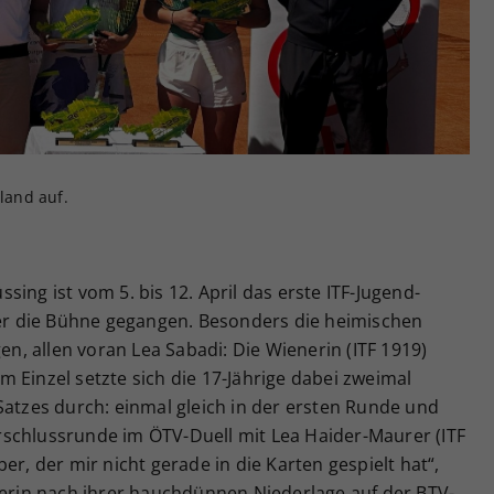
Zweck
generierte ID, für die historische Speicherung
Ihrer vorgenommen Einstellungen, falls der
Webseiten-Betreiber dies eingestellt hat.
nland auf.
ing ist vom 5. bis 12. April das erste ITF-Jugend-
über die Bühne gegangen. Besonders die heimischen
, allen voran Lea Sabadi: Die Wienerin (ITF 1919)
 Im Einzel setzte sich die 17-Jährige dabei zweimal
Satzes durch: einmal gleich in der ersten Runde und
Vorschlussrunde im ÖTV-Duell mit Lea Haider-Maurer (ITF
er, der mir nicht gerade in die Karten gespielt hat“,
derin nach ihrer hauchdünnen Niederlage auf der BTV-