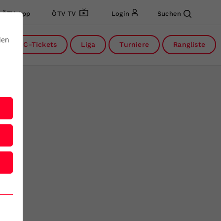
ÖTV App
ÖTV TV
Login
Suchen
den
DC-Tickets
Liga
Turniere
Rangliste