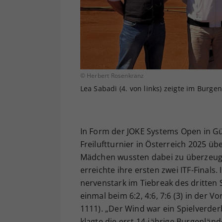
© Herbert Rosenkranz
Lea Sabadi (4. von links) zeigte im Burge
In Form der JOKE Systems Open in Güss
Freiluftturnier in Österreich 2025 
Mädchen wussten dabei zu überzeugen
erreichte ihre ersten zwei ITF-Finals.
nervenstark im Tiebreak des dritten 
einmal beim 6:2, 4:6, 7:6 (3) in der 
1111). „Der Wind war ein Spielverderb
klagte die erst 14-jährige Burgenlän