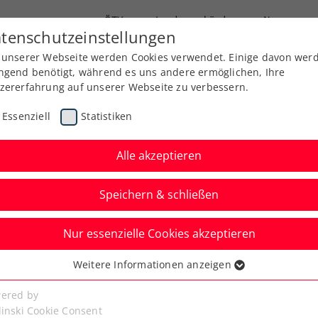
ÖTV
Landesverbände
News
tenschutzeinstellungen
 unserer Webseite werden Cookies verwendet. Einige davon wer
Ausbildung
Services
Über uns
ngend benötigt, während es uns andere ermöglichen, Ihre
zererfahrung auf unserer Webseite zu verbessern.
Essenziell
Statistiken
Alle akzeptieren
Speichern & schließen
Nur essenzielle Cookies akzeptieren
Open: Doppelte
Weitere Informationen anzeigen
ssenziell
abadi in Güssing
senzielle Cookies werden für grundlegende Funktionen der
ered by
bseite benötigt. Dadurch ist gewährleistet, dass die Webseite
linski Cookie Consent