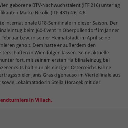
Wien geborene BTV-Nachwuchstalent (ITF 216) unterlag
ikanten Marko Nikolic (ITF 481) 4:6, 4:6.
rte internationale U18-Semifinale in dieser Saison. Der
inaleinzug beim J60-Event in Oberpullendorf im Jänner
Februar bzw. in seiner Heimatstadt im April seine
Turnieren geholt. Dem hatte er außerdem den
sterschaften in Wien folgen lassen. Seine aktuelle
munter fort, mit seinem ersten Halbfinaleinzug bei
Szerencsits hält nun als einziger Österreichs Fahne
rtragsspieler Janis Graski genauso im Viertelfinale aus
r sowie Lokalmatadorin Stella Horacek mit der
gendturniers in Villach.