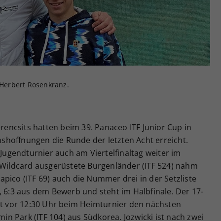
Zweck
generierte ID, für die historische Speicherung
Ihrer vorgenommen Einstellungen, falls der
Webseiten-Betreiber dies eingestellt hat.
r Herbert Rosenkranz.
erencsits hatten beim 39. Panaceo ITF Junior Cup in
hoffnungen die Runde der letzten Acht erreicht.
-Jugendturnier auch am Viertelfinaltag weiter im
r Wildcard ausgerüstete Burgenländer (ITF 524) nahm
pico (ITF 69) auch die Nummer drei in der Setzliste
, 6:3 aus dem Bewerb und steht im Halbfinale. Der 17-
cht vor 12:30 Uhr beim Heimturnier den nächsten
 Park (ITF 104) aus Südkorea. Jozwicki ist nach zwei