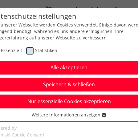
ÖTV
Landesverbände
News
tenschutzeinstellungen
 unserer Webseite werden Cookies verwendet. Einige davon wer
Ausbildung
Services
Über uns
ngend benötigt, während es uns andere ermöglichen, Ihre
zererfahrung auf unserer Webseite zu verbessern.
Essenziell
Statistiken
Alle akzeptieren
Speichern & schließen
Nur essenzielle Cookies akzeptieren
F Junior Cup:
Weitere Informationen anzeigen
ssenziell
zt in Villach
senzielle Cookies werden für grundlegende Funktionen der
ered by
bseite benötigt. Dadurch ist gewährleistet, dass die Webseite
linski Cookie Consent