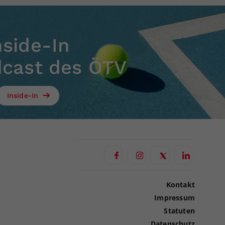
nside-In
dcast des ÖTV
Inside-In
Kontakt
Impressum
Statuten
Datenschutz