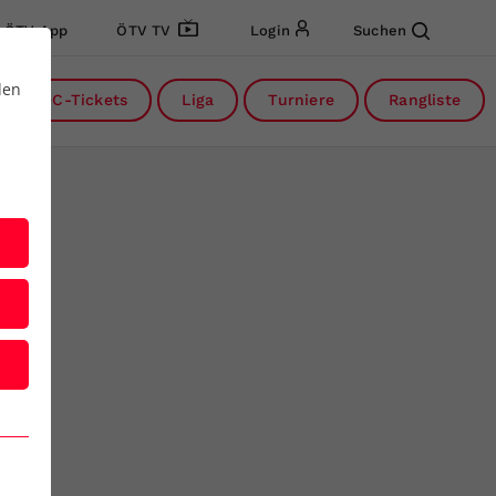
ÖTV App
ÖTV TV
Login
Suchen
den
DC-Tickets
Liga
Turniere
Rangliste