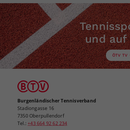
Tennisspo
und auf
ÖTV TV
Burgenländischer Tennisverband
Stadiongasse 16
7350 Oberpullendorf
Tel.:
+43 664 92 62 234