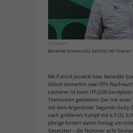
© facebook
Benedikt Szerencsits (rechts) mit Traine
Mit Patrick Jozwicki bzw. Benedikt Sz
Villach immerhin zwei ÖTV-Nachwuchs
Letzterer ist beim ITF-J200-Sandplatz
Titelrennen geblieben: Der mit eine
mit dem Argentinier Segundo Goity Za
nach größerem Kampf mit 6:7 (3), 6:0
Jährige fordert damit Freitag um ni
Gesetzten – die Nummer acht Seungmin