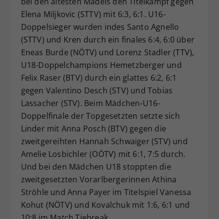
bei den ältesten Mädels den Titelkampf gegen
Elena Miljkovic (STTV) mit 6:3, 6:1. U16-
Doppelsieger wurden indes Santo Agnello
(STTV) und Kren durch ein finales 6:4, 6:0 über
Eneas Burde (NÖTV) und Lorenz Stadler (TTV),
U18-Doppelchampions Hemetzberger und
Felix Raser (BTV) durch ein glattes 6:2, 6:1
gegen Valentino Desch (STV) und Tobias
Lassacher (STV). Beim Mädchen-U16-
Doppelfinale der Topgesetzten setzte sich
Linder mit Anna Posch (BTV) gegen die
zweitgereihten Hannah Schwaiger (STV) und
Amelie Losbichler (OÖTV) mit 6:1, 7:5 durch.
Und bei den Mädchen U18 stoppten die
zweitgesetzten Vorarlbergerinnen Athina
Ströhle und Anna Payer im Titelspiel Vanessa
Kohut (NÖTV) und Kovalchuk mit 1:6, 6:1 und
10:8 im Match Tiebreak.