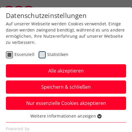
Zurück zur Newsübersicht
Datenschutzeinstellungen
Burgenländischer Tennisverband
Auf unserer Webseite werden Cookies verwendet. Einige
davon werden zwingend benötigt, während es uns andere
ermöglichen, Ihre Nutzererfahrung auf unserer Webseite
zu verbessern.
Turniere
Kids & Jugend
Essenziell
Statistiken
Gelungener Startschuss
zum Drei Jugendcircuit
Alle akzeptieren
presented by Babolat
Speichern & schließen
Und das mit zahlreichen
Nur essenzielle Cookies akzeptieren
Doublegewinner:innen bei den ÖTV-
Turnieren in Leibnitz, Neunkirchen und
Weitere Informationen anzeigen
Essenziell
Wien.
Essenzielle Cookies werden für grundlegende
Powered by