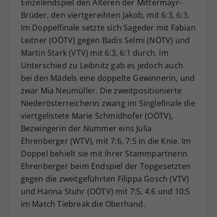
Einzelendspiel den Älteren der Mittermayr-
Brüder, den viertgereihten Jakob, mit 6:3, 6:3.
Im Doppelfinale setzte sich Sageder mit Fabian
Leitner (OÖTV) gegen Badis Selmi (NÖTV) und
Martin Stark (VTV) mit 6:3, 6:1 durch. Im
Unterschied zu Leibnitz gab es jedoch auch
bei den Mädels eine doppelte Gewinnerin, und
zwar Mia Neumüller. Die zweitpositionierte
Niederösterreicherin zwang im Singlefinale die
viertgelistete Marie Schmidhofer (OÖTV),
Bezwingerin der Nummer eins Julia
Ehrenberger (WTV), mit 7:6, 7:5 in die Knie. Im
Doppel behielt sie mit ihrer Stammpartnerin
Ehrenberger beim Endspiel der Topgesetzten
gegen die zweitgeführten Filippa Gosch (VTV)
und Hanna Stuhr (OÖTV) mit 7:5, 4:6 und 10:5
im Match Tiebreak die Oberhand.