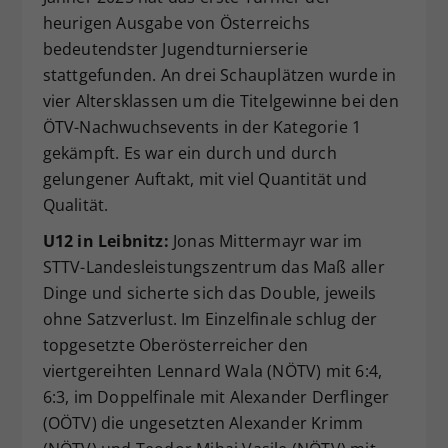
heurigen Ausgabe von Österreichs
Dieser Wert speichert Ihre Consent-
Einstellungen. Unter anderem eine
bedeutendster Jugendturnierserie
zufällig generierte ID, für die
stattgefunden. An drei Schauplätzen wurde in
Zweck
historische Speicherung Ihrer
vier Altersklassen um die Titelgewinne bei den
vorgenommen Einstellungen, falls der
ÖTV-Nachwuchsevents in der Kategorie 1
Webseiten-Betreiber dies eingestellt
gekämpft. Es war ein durch und durch
hat.
gelungener Auftakt, mit viel Quantität und
Qualität.
U12 in Leibnitz:
Jonas Mittermayr war im
STTV-Landesleistungszentrum das Maß aller
Dinge und sicherte sich das Double, jeweils
ohne Satzverlust. Im Einzelfinale schlug der
topgesetzte Oberösterreicher den
viertgereihten Lennard Wala (NÖTV) mit 6:4,
6:3, im Doppelfinale mit Alexander Derflinger
(OÖTV) die ungesetzten Alexander Krimm