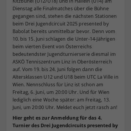
Kitzbühel (U12/U18) und in Hallein (U14) am
Dieser Wert speichert Ihre Consent-
Dienstag alle Finalmatches über die Bühne
Einstellungen. Unter anderem eine
gegangen sind, stehen die nächsten Stationen
zufällig generierte ID, für die
beim Drei Jugendcircuit 2025 presented by
Zweck
historische Speicherung Ihrer
Babolat bereits unmittelbar bevor. Denn vom
vorgenommen Einstellungen, falls der
10. bis 15. Juni schlagen die Unter-14-Jährigen
Webseiten-Betreiber dies eingestellt
hat.
beim vierten Event von Österreichs
bedeutendster Jugendturnierserie diesmal im
ASKÖ Tenniszentrum Linz in Oberösterreich
auf. Vom 19. bis 24. Juni folgen dann die
Altersklassen U12 und U18 beim UTC La Ville in
Wien. Nennschluss für Linz ist schon am
Freitag, 6. Juni, um 20:00 Uhr. Und für Wien
lediglich eine Woche später: am Freitag, 13.
Juni, um 20:00 Uhr. Meldet euch jetzt rasch an!
Hier geht es zur Anmeldung für das 4.
Turnier des Drei Jugendcircuits presented by