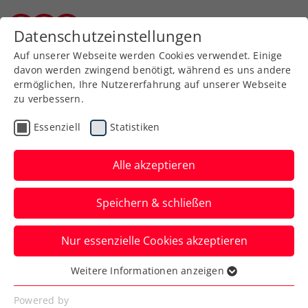
Zurück zur Newsübersicht
Datenschutzeinstellungen
Burgenländischer Tennisverband
Auf unserer Webseite werden Cookies verwendet. Einige
davon werden zwingend benötigt, während es uns andere
ermöglichen, Ihre Nutzererfahrung auf unserer Webseite
zu verbessern.
Turniere
Kids & Jugend
Essenziell
Statistiken
Drei Jugendcircuit
presented by Babolat:
Alle akzeptieren
Nach dem 3. Turnier ist
Speichern & schließen
vor dem 4. Turnier
Nur essenzielle Cookies akzeptieren
Bei Österreichs wichtigster
Jugendturnierserie geht’s gleich mit dem
Weitere Informationen anzeigen
Essenziell
nächsten Halt weiter – in Linz und Wien.
Essenzielle Cookies werden für grundlegende
Powered by