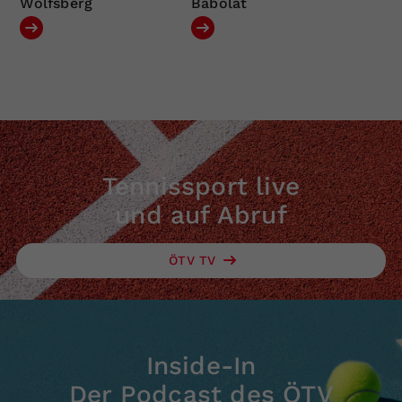
Wolfsberg
Babolat
Tennissport live
und auf Abruf
ÖTV TV
Inside-In
Der Podcast des ÖTV