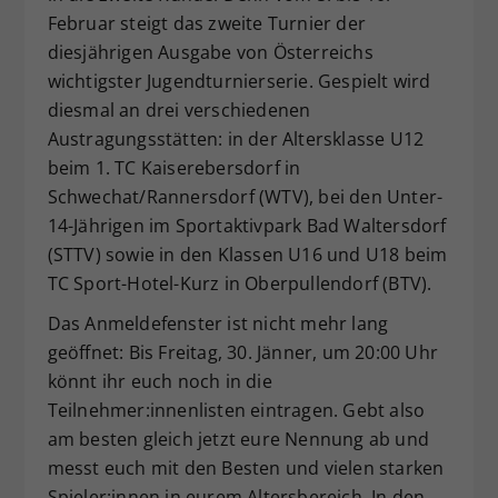
Februar steigt das zweite Turnier der
Dieser Wert speichert Ihre Consent-
Einstellungen. Unter anderem eine
diesjährigen Ausgabe von Österreichs
zufällig generierte ID, für die
wichtigster Jugendturnierserie. Gespielt wird
Zweck
historische Speicherung Ihrer
diesmal an drei verschiedenen
vorgenommen Einstellungen, falls der
Austragungsstätten: in der Altersklasse U12
Webseiten-Betreiber dies eingestellt
beim 1. TC Kaiserebersdorf in
hat.
Schwechat/Rannersdorf (WTV), bei den Unter-
14-Jährigen im Sportaktivpark Bad Waltersdorf
(STTV) sowie in den Klassen U16 und U18 beim
TC Sport-Hotel-Kurz in Oberpullendorf (BTV).
Das Anmeldefenster ist nicht mehr lang
geöffnet: Bis Freitag, 30. Jänner, um 20:00 Uhr
könnt ihr euch noch in die
Teilnehmer:innenlisten eintragen. Gebt also
am besten gleich jetzt eure Nennung ab und
messt euch mit den Besten und vielen starken
Spieler:innen in eurem Altersbereich. In den