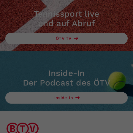
Tennissport live
und auf Abruf
ÖTV TV
Inside-In
Der Podcast des ÖTV
Inside-In