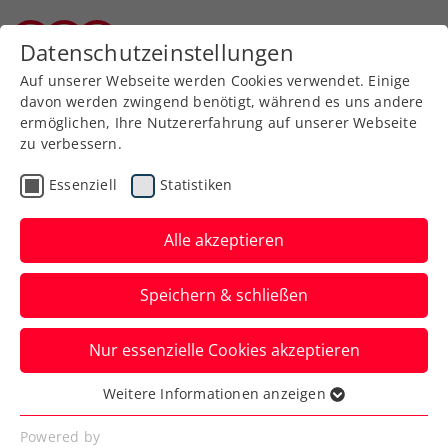
Zurück zur Newsübersicht
Datenschutzeinstellungen
Burgenländischer Tennisverband
Auf unserer Webseite werden Cookies verwendet. Einige
davon werden zwingend benötigt, während es uns andere
ermöglichen, Ihre Nutzererfahrung auf unserer Webseite
zu verbessern.
Turniere
Kids & Jugend
Essenziell
Statistiken
Drei Jugendcircuit
presented by Babolat: Auf
Alle akzeptieren
in die 2. Runde!
Speichern & schließen
Österreichs bedeutendste
Nur essenzielle Cookies akzeptieren
Jugendturnierserie macht in Rannersdorf,
Bad Waltersdorf und Oberpullendorf Halt.
Weitere Informationen anzeigen
Essenziell
Verfasst von: Manuel Wachta, 28.01.2026
Essenzielle Cookies werden für grundlegende
Powered by