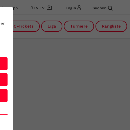
ÖTV App
ÖTV TV
Login
Suchen
den
DC-Tickets
Liga
Turniere
Rangliste