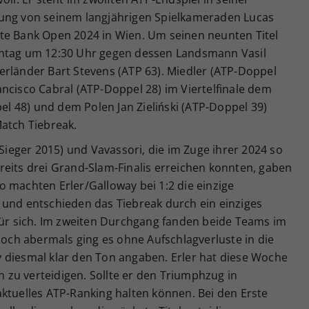
nung von seinem langjährigen Spielkameraden Lucas
te Bank Open 2024 in Wien. Um seinen neunten Titel
nntag um 12:30 Uhr gegen dessen Landsmann Vasil
erländer Bart Stevens (ATP 63). Miedler (ATP-Doppel
ncisco Cabral (ATP-Doppel 28) im Viertelfinale dem
 48) und dem Polen Jan Zieliński (ATP-Doppel 39)
Match Tiebreak.
-Sieger 2015) und Vavassori, die im Zuge ihrer 2024 so
reits drei Grand-Slam-Finalis erreichen konnten, gaben
 machten Erler/Galloway bei 1:2 die einzige
 und entschieden das Tiebreak durch ein einziges
 für sich. Im zweiten Durchgang fanden beide Teams im
 Doch abermals ging es ohne Aufschlagverluste in die
 diesmal klar den Ton angaben. Erler hat diese Woche
zu verteidigen. Sollte er den Triumphzug in
ktuelles ATP-Ranking halten können. Bei den Erste