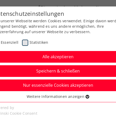
ÖTV
Landesverbände
News
tenschutzeinstellungen
 unserer Webseite werden Cookies verwendet. Einige davon wer
Ausbildung
Services
Über uns
ngend benötigt, während es uns andere ermöglichen, Ihre
zererfahrung auf unserer Webseite zu verbessern.
Essenziell
Statistiken
Alle akzeptieren
Speichern & schließen
Nur essenzielle Cookies akzeptieren
 Finaleinzug – Erler
Weitere Informationen anzeigen
ssenziell
end voll
senzielle Cookies werden für grundlegende Funktionen der
ered by
bseite benötigt. Dadurch ist gewährleistet, dass die Webseite
linski Cookie Consent