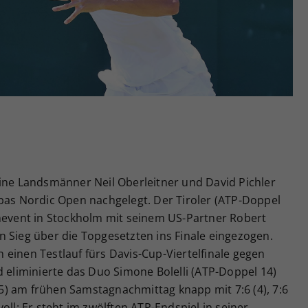
Zweck
generierte ID, für die historische Speicherung
Ihrer vorgenommen Einstellungen, falls der
Webseiten-Betreiber dies eingestellt hat.
eine Landsmänner Neil Oberleitner und David Pichler
ibas Nordic Open nachgelegt. Der Tiroler (ATP-Doppel
enevent in Stockholm mit seinem US-Partner Robert
 Sieg über die Topgesetzten ins Finale eingezogen.
einen Testlauf fürs Davis-Cup-Viertelfinale gegen
d eliminierte das Duo Simone Bolelli (ATP-Doppel 14)
) am frühen Samstagnachmittag knapp mit 7:6 (4), 7:6
oll: Er steht im zwölften ATP-Endspiel in seiner