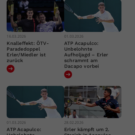
16.03.2026
01.03.2026
Knalleffekt: ÖTV-
ATP Acapulco:
Paradedoppel
Unbelohnte
Erler/Miedler ist
Aufholjagd – Erler
zurück
schrammt am
Dacapo vorbei
01.03.2026
28.02.2026
ATP Acapulco:
Erler kämpft um 2.