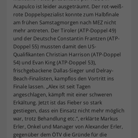
Acapulco ist leider ausgeträumt. Der rot-weiß-
Dieser Wert speichert Ihre Consent-
Einstellungen. Unter anderem eine
rote Doppelspezialist konnte zum Halbfinale
zufällig generierte ID, für die
am frühen Samstagmorgen nach MEZ nicht
Zweck
historische Speicherung Ihrer
mehr antreten. Der Tiroler (ATP-Doppel 49)
vorgenommen Einstellungen, falls der
und der Deutsche Constantin Frantzen (ATP-
Webseiten-Betreiber dies eingestellt
Doppel 55) mussten damit den US-
hat.
Qualifikanten Christian Harrison (ATP-Doppel
54) und Evan King (ATP-Doppel 53),
frischgebackene Dallas-Sieger und Delray-
Beach-Finalisten, kampflos den Vortritt ins
Finale lassen. „Alex ist seit Tagen
angeschlagen, kämpft mit einer schweren
Erkältung. Jetzt ist das Fieber so stark
gestiegen, dass ein Einsatz nicht mehr möglich
war, trotz Behandlung etc.“, erklärte Markus
Erler, Onkel und Manager von Alexander Erler,
gegenüber dem ÖTV die Gründe für die