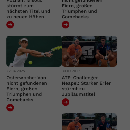
Poznan: Misolic
nicht gefundenen
stürmt zum
Eiern, großen
nächsten Titel und
Triumphen und
zu neuen Höhen
Comebacks
22.04.2025
30.03.2025
Osterwoche: Von
ATP-Challenger
nicht gefundenen
Neapel: Starker Erler
Eiern, großen
stürmt zu
Triumphen und
Jubiläumstitel
Comebacks