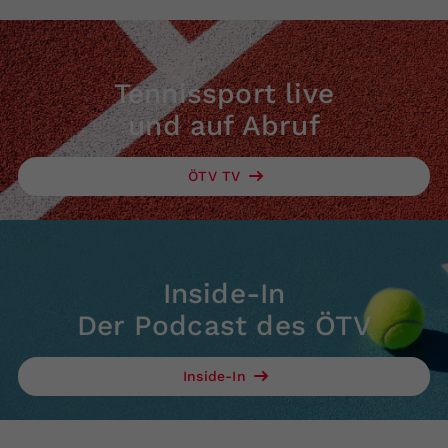
Tennissport live
und auf Abruf
ÖTV TV
Inside-In
Der Podcast des ÖTV
Inside-In