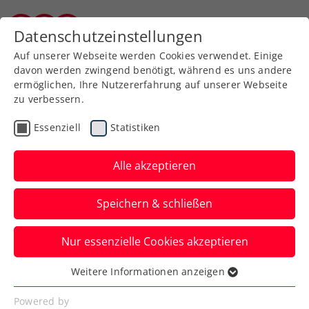
Zurück zur Newsübersicht
Datenschutzeinstellungen
Burgenländischer Tennisverband
Auf unserer Webseite werden Cookies verwendet. Einige
davon werden zwingend benötigt, während es uns andere
ermöglichen, Ihre Nutzererfahrung auf unserer Webseite
zu verbessern.
ATP
Turniere
Essenziell
Statistiken
ATP Acapulco: Erler
durch schwere Erkältung
Alle akzeptieren
gestoppt
Speichern & schließen
Österreichs Nummer eins im Doppel
Nur essenzielle Cookies akzeptieren
kann zum Semifinale in Mexiko mit
seinem Partner nicht antreten.
Weitere Informationen anzeigen
Essenziell
Verfasst von: Manuel Wachta, 01.03.2025
Essenzielle Cookies werden für grundlegende
Powered by