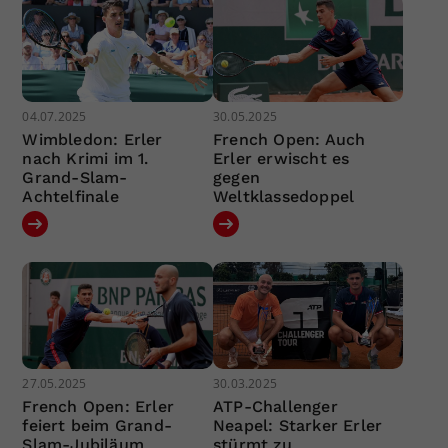
04.07.2025
30.05.2025
Wimbledon: Erler
French Open: Auch
nach Krimi im 1.
Erler erwischt es
Grand-Slam-
gegen
Achtelfinale
Weltklassedoppel
27.05.2025
30.03.2025
French Open: Erler
ATP-Challenger
feiert beim Grand-
Neapel: Starker Erler
Slam-Jubiläum
stürmt zu