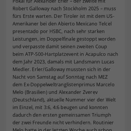
Pokal für Alexander Erler – der zweite mit
Dieser Wert speichert Ihre Consent-
Robert Galloway nach Stockholm 2025 – muss
Einstellungen. Unter anderem eine
fürs Erste warten. Der Tiroler ist mit dem US-
zufällig generierte ID, für die
Amerikaner bei den Abierto Mexicano Telcel
Zweck
historische Speicherung Ihrer
presentado por HSBC, nach sehr starken
vorgenommen Einstellungen, falls der
Leistungen, im Doppelfinale gestoppt worden
Webseiten-Betreiber dies eingestellt
hat.
und verpasste damit seinen zweiten Coup
beim ATP-500-Hartplatzevent in Acapulco nach
dem Jahr 2023, damals mit Landsmann Lucas
Miedler. Erler/Galloway mussten sich in der
Nacht von Samstag auf Sonntag nach MEZ
dem Ex-Doppelweltranglistenprimus Marcelo
Melo (Brasilien) und Alexander Zverev
(Deutschland), aktuelle Nummer vier der Welt
im Einzel, mit 3:6, 4:6 beugen und konnten
dadurch den ersten gemeinsamen Triumph
der zwei Freunde nicht verhindern. Routinier
Melo hatte in der letzten Woche auch schon