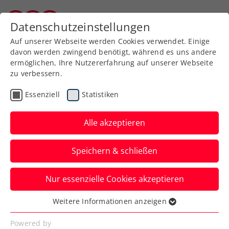
Zurück zur Newsübersicht
Datenschutzeinstellungen
Burgenländischer Tennisverband
Auf unserer Webseite werden Cookies verwendet. Einige
davon werden zwingend benötigt, während es uns andere
ermöglichen, Ihre Nutzererfahrung auf unserer Webseite
zu verbessern.
ATP
Turniere
Essenziell
Statistiken
ATP Acapulco:
Unbelohnte Aufholjagd –
Alle akzeptieren
Erler schrammt am
Speichern & schließen
Dacapo vorbei
Nur essenzielle Cookies akzeptieren
Eine starke Turnierwoche des ÖTV-
Doppelspezialisten in Mexiko geht mit
Weitere Informationen anzeigen
Essenziell
einer Finalniederlage zu Ende.
Essenzielle Cookies werden für grundlegende
Powered by