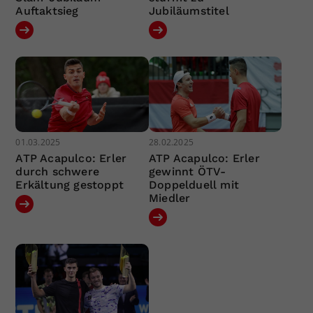
Auftaktsieg
Jubiläumstitel
01.03.2025
28.02.2025
ATP Acapulco: Erler
ATP Acapulco: Erler
durch schwere
gewinnt ÖTV-
Erkältung gestoppt
Doppelduell mit
Miedler