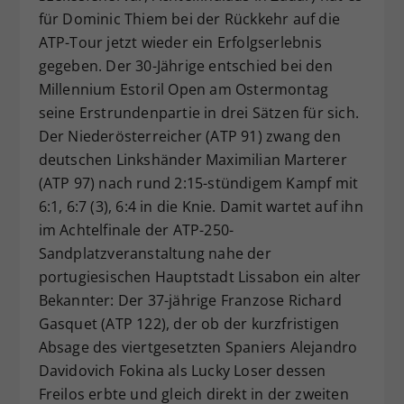
für Dominic Thiem bei der Rückkehr auf die
Dieser Wert speichert Ihre Consent-
Einstellungen. Unter anderem eine
ATP-Tour jetzt wieder ein Erfolgserlebnis
zufällig generierte ID, für die
gegeben. Der 30-Jährige entschied bei den
Zweck
historische Speicherung Ihrer
Millennium Estoril Open am Ostermontag
vorgenommen Einstellungen, falls der
seine Erstrundenpartie in drei Sätzen für sich.
Webseiten-Betreiber dies eingestellt
Der Niederösterreicher (ATP 91) zwang den
hat.
deutschen Linkshänder Maximilian Marterer
(ATP 97) nach rund 2:15-stündigem Kampf mit
6:1, 6:7 (3), 6:4 in die Knie. Damit wartet auf ihn
im Achtelfinale der ATP-250-
Sandplatzveranstaltung nahe der
portugiesischen Hauptstadt Lissabon ein alter
Bekannter: Der 37-jährige Franzose Richard
Gasquet (ATP 122), der ob der kurzfristigen
Absage des viertgesetzten Spaniers Alejandro
Davidovich Fokina als Lucky Loser dessen
Freilos erbte und gleich direkt in der zweiten