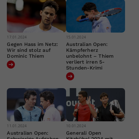
17.01.2024
15.01.2024
Gegen Hass im Netz:
Australian Open:
Wir sind stolz auf
Kämpferherz
Dominic Thiem
unbelohnt – Thiem
verliert irren 5-
Stunden-Krimi
11.01.2024
10.01.2024
Australian Open:
Generali Open
Schwierige Aufgaben
Kitzbühel 2024 mit