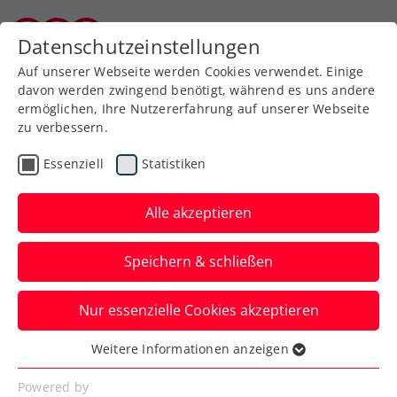
Zurück zur Newsübersicht
Datenschutzeinstellungen
Burgenländischer Tennisverband
Auf unserer Webseite werden Cookies verwendet. Einige
davon werden zwingend benötigt, während es uns andere
ermöglichen, Ihre Nutzererfahrung auf unserer Webseite
zu verbessern.
Turniere
ATP
Essenziell
Statistiken
ATP Estoril:
Erfolgserlebnis für Thiem
Alle akzeptieren
bei Rückkehr auf die Tour
Speichern & schließen
Im Achtelfinale des Sandplatzturniers in
Nur essenzielle Cookies akzeptieren
Portugal erwartet ihn damit ein alter
Bekannter.
Weitere Informationen anzeigen
Essenziell
Verfasst von: Manuel Wachta, 01.04.2024
Essenzielle Cookies werden für grundlegende
Powered by