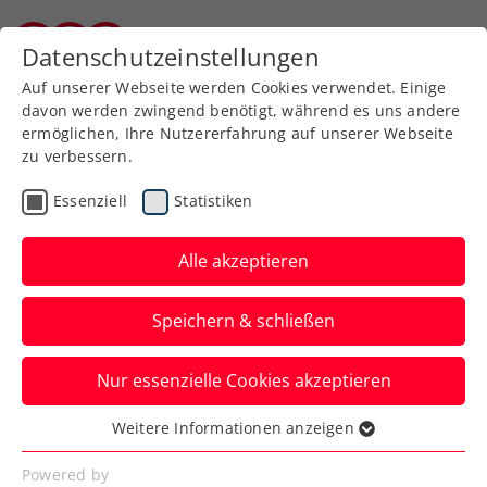
Datenschutzeinstellungen
Burgenländischer Tennisverband
Auf unserer Webseite werden Cookies verwendet. Einige
davon werden zwingend benötigt, während es uns andere
ermöglichen, Ihre Nutzererfahrung auf unserer Webseite
zu verbessern.
Aktuelle News
Essenziell
Statistiken
Alle akzeptieren
Speichern & schließen
Nur essenzielle Cookies akzeptieren
Weitere Informationen anzeigen
Essenziell
News filtern
Essenzielle Cookies werden für grundlegende
Powered by