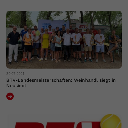
Dieser Wert speichert Ihre Consent-
Einstellungen. Unter anderem eine
zufällig generierte ID, für die
Zweck
historische Speicherung Ihrer
vorgenommen Einstellungen, falls der
Webseiten-Betreiber dies eingestellt
hat.
20.07.2021
BTV-Landesmeisterschaften: Weinhandl siegt in
Neusiedl