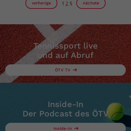
1
2
5
vorherige
nächste
Tennissport live
und auf Abruf
ÖTV TV
Inside-In
Der Podcast des ÖTV
Inside-In