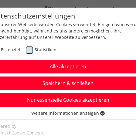
ÖTV
Landesverbände
News
tenschutzeinstellungen
 unserer Webseite werden Cookies verwendet. Einige davon wer
Ausbildung
Services
Über uns
ngend benötigt, während es uns andere ermöglichen, Ihre
zererfahrung auf unserer Webseite zu verbessern.
Essenziell
Statistiken
Alle akzeptieren
Speichern & schließen
Nur essenzielle Cookies akzeptieren
zungserfolg:
Weitere Informationen anzeigen
ssenziell
endenabsetzbarkeit
senzielle Cookies werden für grundlegende Funktionen der
ered by
bseite benötigt. Dadurch ist gewährleistet, dass die Webseite
linski Cookie Consent