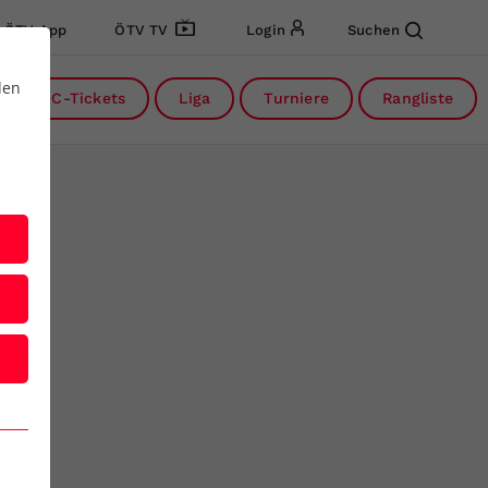
ÖTV App
ÖTV TV
Login
Suchen
den
DC-Tickets
Liga
Turniere
Rangliste