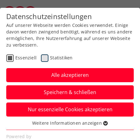
Zurück zur Newsübersicht
Datenschutzeinstellungen
Burgenländischer Tennisverband
Auf unserer Webseite werden Cookies verwendet. Einige
davon werden zwingend benötigt, während es uns andere
ermöglichen, Ihre Nutzererfahrung auf unserer Webseite
zu verbessern.
Verbands-Info
Essenziell
Statistiken
Förderprogramm
„Energieeffiziente
Alle akzeptieren
Sportstätten“ – Antrag
Speichern & schließen
bis 31.12.2025
Nur essenzielle Cookies akzeptieren
Von der Neuerungen bei Klima- und
Energieförderungen ist auch
Weitere Informationen anzeigen
Essenziell
„Energieeffiziente Sportstätten“ betroffen.
Essenzielle Cookies werden für grundlegende
Powered by