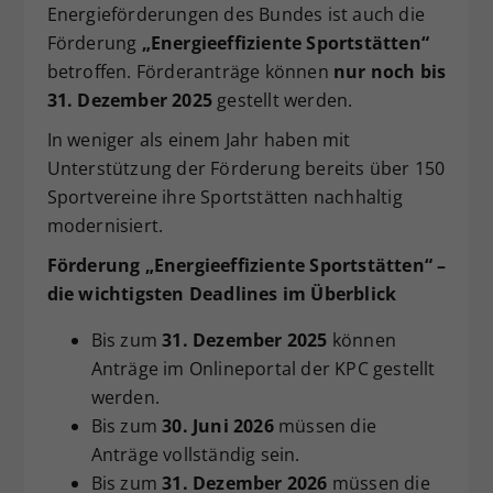
Energieförderungen des Bundes ist auch die
Dieser Wert speichert Ihre Consent-
Förderung
„Energieeffiziente Sportstätten“
Einstellungen. Unter anderem eine
betroffen. Förderanträge können
nur noch bis
zufällig generierte ID, für die
Zweck
historische Speicherung Ihrer
31. Dezember 2025
gestellt werden.
vorgenommen Einstellungen, falls der
In weniger als einem Jahr haben mit
Webseiten-Betreiber dies eingestellt
Unterstützung der Förderung bereits über 150
hat.
Sportvereine ihre Sportstätten nachhaltig
modernisiert.
Förderung „Energieeffiziente Sportstätten“ –
die wichtigsten Deadlines im Überblick
Bis zum
31. Dezember 2025
können
Anträge im Onlineportal der KPC gestellt
werden.
Bis zum
30. Juni 2026
müssen die
Anträge vollständig sein.
Bis zum
31. Dezember 2026
müssen die