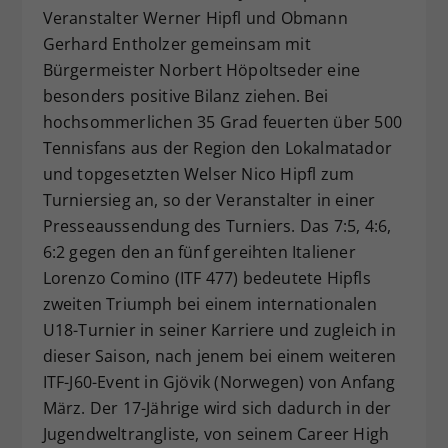
Veranstalter Werner Hipfl und Obmann
Dieser Wert speichert Ihre Consent-
Gerhard Entholzer gemeinsam mit
Einstellungen. Unter anderem eine
zufällig generierte ID, für die
Bürgermeister Norbert Höpoltseder eine
Zweck
historische Speicherung Ihrer
besonders positive Bilanz ziehen. Bei
vorgenommen Einstellungen, falls der
hochsommerlichen 35 Grad feuerten über 500
Webseiten-Betreiber dies eingestellt
Tennisfans aus der Region den Lokalmatador
hat.
und topgesetzten Welser Nico Hipfl zum
Turniersieg an, so der Veranstalter in einer
Presseaussendung des Turniers. Das 7:5, 4:6,
6:2 gegen den an fünf gereihten Italiener
Lorenzo Comino (ITF 477) bedeutete Hipfls
zweiten Triumph bei einem internationalen
U18-Turnier in seiner Karriere und zugleich in
dieser Saison, nach jenem bei einem weiteren
ITF-J60-Event in Gjövik (Norwegen) von Anfang
März. Der 17-Jährige wird sich dadurch in der
Jugendweltrangliste, von seinem Career High