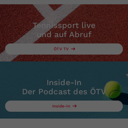
Tennissport live
und auf Abruf
ÖTV TV
Inside-In
Der Podcast des ÖTV
Inside-In