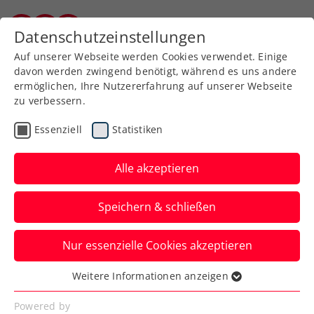
Zurück zur Newsübersicht
Datenschutzeinstellungen
Burgenländischer Tennisverband
Auf unserer Webseite werden Cookies verwendet. Einige
davon werden zwingend benötigt, während es uns andere
ermöglichen, Ihre Nutzererfahrung auf unserer Webseite
zu verbessern.
Turniere
Kids & Jugend
ITF
Essenziell
Statistiken
UTC Weißkirchen Junior
Open: 2. ITF-Titel – Hipfl
Alle akzeptieren
landet Heimsieg
Speichern & schließen
Über 500 Fans treiben den Lokalmatador
Nur essenzielle Cookies akzeptieren
beim internationalen U18-Jugendturnier
in Oberösterreich zum Sieg.
Weitere Informationen anzeigen
Essenziell
Verfasst von: Presseaussendung / Redaktion, 15.07.2023
Essenzielle Cookies werden für grundlegende
Powered by